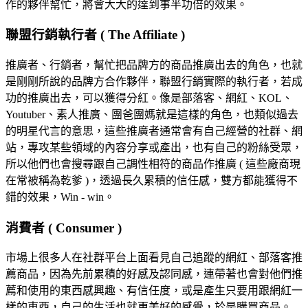
作的夥伴幫忙，將會大大的達到事半功倍的效果。
聯盟行銷執行者 ( The Affiliate )
推廣者、行銷者，幫忙把品牌方的商品推廣出去的角色，也就
是剛剛所說的品牌方合作夥伴，聯盟行銷實際的執行者，若成
功的推廣出去，可以獲得分紅。像是部落客、網紅、KOL、
Youtuber、素人推廣、團爸團媽就是這樣的角色，也類似過去
的明星代言的意思，這些推廣者通常會有自己經營的社群、網
站，專攻某些領域的內容分享或產出，也有自己的粉絲受眾，
所以他們也會搜尋跟自己調性相符的商品作推廣 ( 這些廠商現
在常被稱為乾爹 )，透過長久累積的信任感，雙方都能獲得不
錯的效果，Win - win。
消費者 ( Consumer )
市場上很多人在社群平台上面看見自己追蹤的網紅、部落客推
薦商品，因為先前累積的好感及認同感，連帶著也會對他們推
薦和使用的東西感興趣、有信任度，或是產生只要用跟網紅一
樣的東西，自己的生活也就更美好的感覺，於是購買商品。