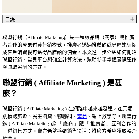
目錄
聯盟行銷 ( Affiliate Marketing ) 是甚麼？
聯盟行銷（Affiliate Marketing）是一種讓品牌（商家）與推廣
聯盟行銷 ( Affiliate Marketing ) 迷人之處
者合作的成果付費行銷模式，推廣者透過推薦碼或專屬連結促
聯盟行銷 ( Affiliate Marketing ) 中的各種角色
成客戶消費後可獲得品牌給的佣金。本文進一步介紹如何開始
製造商和賣家 ( Product Creators and Sellers)
聯盟行銷、常見平台與佣金計算方法，幫助新手掌握實際運作
聯盟行銷執行者 ( The Affiliate )
與賺取報酬的方式。
消費者 ( Consumer )
成為聯盟發案人的好壞處是什麼 ?
聯盟行銷 ( Affiliate Marketing ) 是甚
聯盟行銷 ( Affiliate Marketing ) 蓬勃成長
使用聯盟行銷開始賺錢 !
麼？
常見聯盟行銷分潤方式
賺外幣！高分潤！外國聯盟行銷 (Affiliate Marketing) 機
聯盟行銷 ( Affiliate Marketing ) 在網路中越來越發達，產業類
會在這裡！
別橫跨旅遊、民生消費、物聯網、
電商
、線上教學等。聯盟行
HubSpot
銷 ( Affiliate Marketing )為「 廠商 」跟「 推廣者 」互利合作的
Amazon Associates
一種銷售方式。賣方希望擴張銷售渠道；推廣方希望獲取轉介
Teachable
Shopify
傭金。