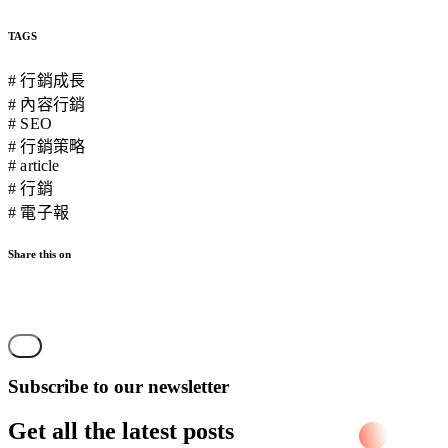
TAGS
# 行銷成長
# 內容行銷
# SEO
# 行銷策略
# article
# 行銷
# 電子報
Share this on
Subscribe to our newsletter
Get all the latest posts