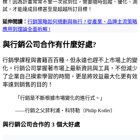
標！因為計畫常常不會一次就到位，需要隨時追蹤、優化、測
試，才能達成目標甚至是超越所訂目標！
延伸閱讀：
行銷策略如何規劃與執行 ? 從產業、品牌主流策略
應用到理論全面拆解 !
與行銷公司合作有什麼好處?
行銷學課程與書籍百百種，但永遠也趕不上市場上的變
化。行銷公司掌握著市場上最新資訊與工具，不但減少
了企業自己摸索學習的時間，更是將效益最大化更有效
率達到銷售的目的！
「行銷是不斷根據市場變化的進行式。」
——行銷之父菲利浦・科特勒（Philip Kotler）
與行銷公司合作的 3 個大好處