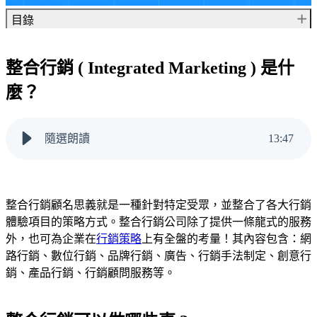
目錄
整合行銷 ( Integrated Marketing ) 是什麼？
整合行銷 ( Integrated Marketing ) 是什
整合行銷可以做哪些事 ?
麼？
社群經營 ( Social Media )：
廣告行銷 ( Ad Marketing )：
SEO 優化 ( Search Engine Optimization ) ：
隨選朗讀
13
:
47
公關活動 (PR Activities )：
品牌行銷 ( Brand Marketing )：
產品行銷 ( Product Marketing ) ：
網站設計與開發 ( Website Design and Development
整合行銷顧名思義就是一種針對特定受眾，並整合了各大行銷
)：
體驗項目的策略方式。整合行銷公司除了提供一條龍式的服務
整合行銷執行的步驟 / 流程
外，也可為企業在
行銷策略
上有全盤的考量！其內容包含：網
Step 1 : 制定目標 ( Set a Goal )
路行銷、數位行銷、品牌行銷、廣告、行銷手法制定、創意行
Step 2 : 行動計畫 ( Action plan )
銷、產品行銷、行銷顧問服務等。
Step 3 : 執行與分析 ( Execute & Analyze )
與行銷公司合作有什麼好處?
與行銷公司合作的 3 個大好處