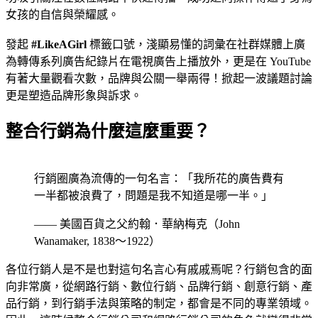
女孩的自信與榮耀感。
發起
#LikeAGirl
標籤口號，淺顯易懂的詞彙在社群媒體上廣
為轉傳系列廣告紀錄片在電視廣告上播放外，更是在 YouTube
有著大量觀看次數，品牌與公關一舉兩得！掀起一波議題討論
更是塑造品牌形象與訴求。
整合行銷為什麼這麼重要？
行銷圈廣為流傳的一句名言：「我所花的廣告費有
一半都被浪費了，問題是我不知道是哪一半。」
—— 美國百貨之父約翰．華納梅克（John
Wanamaker, 1838～1922）
各位行銷人是不是也對這句名言心有戚戚焉呢？行銷包含的面
向非常廣，從網路行銷、數位行銷、品牌行銷、創意行銷、產
品行銷，到行銷手法與策略的制定，都會是不同的專業領域。