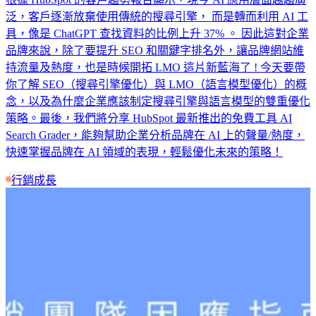
泛，客戶逐漸放棄使用傳統的搜尋引擎， 而是轉而利用 AI 工
具，像是 ChatGPT 查找資料的比例上升 37% 。 因此這對企業
品牌來說，除了要提升 SEO 和關鍵字排名外，讓品牌網站維
持流量及熱度，也是時候開拓 LMO 這片新藍海了 ! 今天要帶
你了解 SEO（搜尋引擎優化）與 LMO（語言模型優化）的概
念，以及為什麼企業應該制定搜尋引擎與語言模型的雙重優化
策略。最後，我們將分享 HubSpot 最新推出的免費工具 AI
Search Grader，能夠幫助企業分析品牌在 AI 上的聲量/熱度，
快速掌握品牌在 AI 領域的表現，輕鬆優化未來的策略！
行銷成長