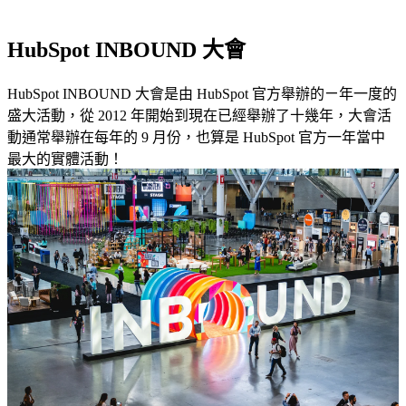
HubSpot INBOUND 大會
HubSpot INBOUND 大會
HubSpot INBOUND 會議都在做什麼？
最新的數位行銷與銷售策略資訊分享
如何打造絕佳客戶體驗
HubSpot INBOUND 大會是由 HubSpot 官方舉辦的ㄧ年一度的
當年創新科技應用和技術趨勢
盛大活動，從 2012 年開始到現在已經舉辦了十幾年，大會活
分享企業成功故事
動通常舉辦在每年的 9 月份，也算是 HubSpot 官方一年當中
跨界專題演講、工作坊、小組討論
最大的實體活動！
HubSpot INBOUND 大會舉辦在哪？
HubSpot Offices - Cambridge
2023 HubSpot INBOUND 大會馬上看
HubSpot INBOUND23 會議亮點
報名下次的 HubSpot INBOUND 大會
你可能會喜歡
Related article