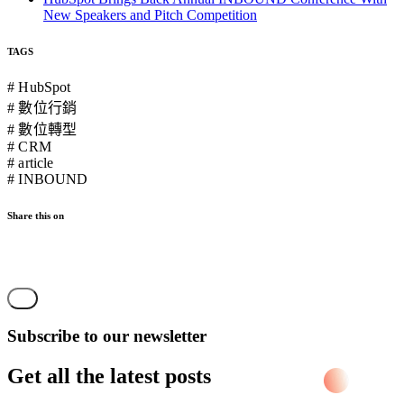
New Speakers and Pitch Competition
TAGS
# HubSpot
# 數位行銷
# 數位轉型
# CRM
# article
# INBOUND
Share this on
Subscribe to our newsletter
Get all the latest posts