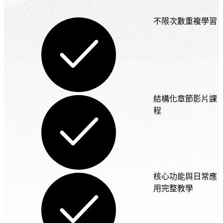
務
從
不限次數重複學習
企
關
業
鍵
系
字
統
策
開
略
發
到
與
結構化章節影片課
內
Web
程
App
容
建
佈
置
局，
協
針
助
對
企
核心功能與日常應
複
業
用完整教學
雜
提
業
升
務