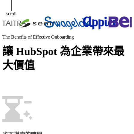
Hub
及
讓
目
每
scroll
標
個
受
頁
眾。
面
The Benefits of Effective Onboarding
都
Smart
成功案例
CRM
成
讓 HubSpot 為企業帶來最
社
為
群
品
大價值
行
牌
銷
說
More than just Marketing
服
故
務
事、
台灣
引
HubSpot
社
導
鑽石級認
群
/
English
繁體中文
轉
證代理
行
換
商，我們
銷
的
提供從諮
的
場
詢、導
核