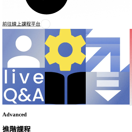
搜
流
尋
程
排
與
名、
前往線上課程平台
特
吸
殊
引
功
高
能
意
需
圖
求，
流
打
量，
造
讓
專
品
屬
牌
的
被
企
真
業
Advanced
正
系
有
統
需
進階課程
或