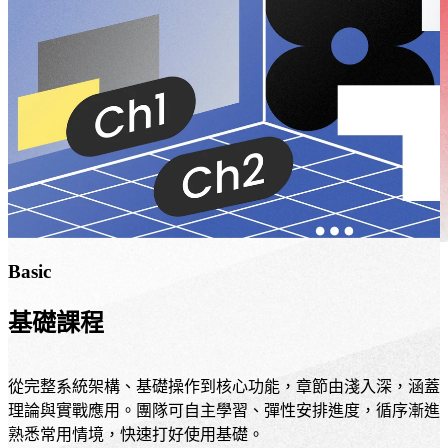
者
需
在
要
決
專
策
業
時
形
自
象
然
的
想
企
到
業，
你。
快
速
Basic
上
SEO
線、
與
基礎課程
即
內
刻
容
運
行
從完整系統架構、基礎操作到核心功能，章節由淺入深，涵蓋
作。
銷
理論與實戰應用。團隊可自主學習、彈性安排進度，循序漸進
服
熟悉常用情境，快速打好使用基礎。