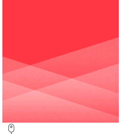
環
用
戶管理
節，
者
平台
Bubble Hub｜HubSpot 中文用戶社群
幫
體
HubSpot
助
驗，
價格
HubSpot
企
全
功能查
業
程
找
在
客
對
製
Sales
的
Hub
打
Marketing
管
造
Hub
道、
符
Content
用
Hub
合
對
企
服務項目
的
業
方
需
式，
求
持
的
Service
續
網
Hub
Data
觸
站，
關於我們