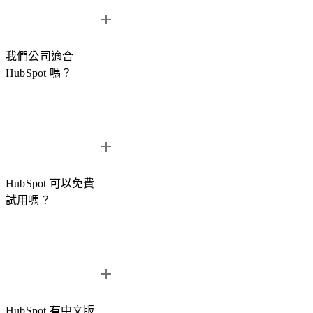
我們公司適合
HubSpot 嗎？
HubSpot 適用於多種規模與產業的企業，無論是新創公司、中
小企業，或正在推動數位轉型的企業，都可以透過 HubSpot
建立更有效率的客戶管理與成長流程。
HubSpot 可以免費
試用嗎？
若您不確定 HubSpot 是否適合您的企業，可以透過 Hububble
的顧問諮詢服務，協助評估企業需求並介紹 HubSpot 的主要
功能與應用情境。
您也可以參考我們整理的
HubSpot 中文介紹超完整攻略
，了
可以。Hububble 獨家提供
30 天 HubSpot 免費試用方案
，讓企
解 HubSpot 的功能與產品架構。
業在正式導入前先體驗 HubSpot 的核心功能。
HubSpot 有中文版