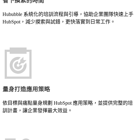
省下摸索的時間
域。
入、串接
心，
了解更多 HubSpot 服務
到教學的
是
Hububble 系統化的培訓流程與引導，協助企業團隊快速上手
完整服
讓
HubSpot，減少摸索與試錯，更快落實到日常工作。
務，讓每
對
一間企業
的
模
都能真正
人
板
用好
在
網
HubSpot。
對
站
的
建
時
置
機
量身打造應用策略
看
以
見
成
依目標與痛點量身規劃 HubSpot 應用策略，並提供完整的培
你
熟
訓計畫，讓企業發揮最大效益。
的
模
品
板
牌。
為
透
基