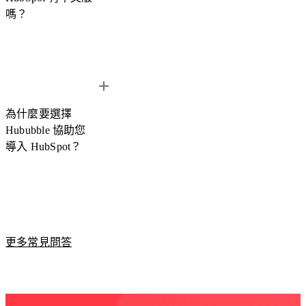
透過我們申請試用，企業可獲得完整的
中文教學與顧問諮詢服
嗎？
務
，協助團隊快速熟悉 HubSpot 的操作與應用，讓企業能更
有效評估 HubSpot 是否符合需求。
HubSpot 中文介面終於推出囉！
因為英文介面而不敢使用的
朋友們，中文化更新後將大幅降低使用上的操作門檻，讓您更
為什麼要選擇
容易上手，不僅是界面中文版，連同 HubSpot 知識庫都有中
Hububble 協助您
文版支持，幫助您查找文件更簡單，
現在就預約試用
探索與體
導入 HubSpot？
驗 HubSpot 的強大功能。
➡️
HubSpot Knowledge Base 中文知識庫
Hububble 是
HubSpot 台灣第一家鑽石級代理商 (Diamond
Partner)
，我們已協助上百家台灣企業導入 HubSpot，涵蓋新
更多常見問答
創公司、中小企業到大型跨國企業。憑藉多年的 CRM 導入與
系統整合經驗，Hububble 不僅能協助企業完成 HubSpot 系統
導入，也能在
行銷策略、流程規劃與技術整合
等方面提供專業
建議。