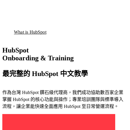
整
應
顧問服務
SEO 與內容行銷服務
合
客
用
HubSpot 證照
行銷自動化服務
行
製
程
產品總覽
銷
化
Marketing Hub
式
Sales Hub
網
導
Service Hub
What is HubSpot
整
站
入
Content Hub
合
新聞中心
設
Data Hub
與
品
Smart CRM
HubSpot
計
串
牌
HubSpot 價格
與
接
Onboarding & Training
經
HubSpot
開
營
證照
發
最完整的 HubSpot 中文教學
與
產
數
從
品
位
品
HubSpot 全方位管理學院
作為台灣 HubSpot 鑽石級代理商，我們成功協助數百家企業
總
行
牌
掌握 HubSpot 的核心功能與操作；專業培訓團隊與標準導入
覽
銷
視
流程，讓企業能快速全面應用 HubSpot 至日常營運流程。
的
覺
HubSpot
每
到
全方位
個
使
智能客