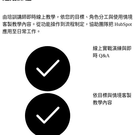
求
Web
的
App，
由培訓講師即時線上教學，依您的目標、角色分工與使用情境
客
讓
客製教學內容。從功能操作到流程制定，協助團隊把 HubSpot
戶
數
應用至日常工作。
主
位
動
工
找
線上實戰演練與即
具
到。
時 Q&A
真
正
貼
行
合
銷
你
自
的
動
依目標與情境客製
營
化
教學內容
運
服
邏
務
輯。
用
網站
系