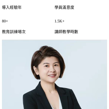
了解更多數位行銷服務
企業
導入經驗年
學員滿意度
在對
的地
方被
80+
1.5K+
對的
教育訓練場次
講師教學時數
人看
見，
持續
累積
可量
化的
成長
動
能。