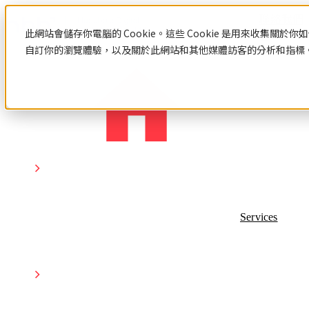
聯絡我們
此網站會儲存你電腦的 Cookie。這些 Cookie 是用來收集
自訂你的瀏覽體驗，以及關於此網站和其他媒體訪客的分析和指標。若
資源中心
HubSpot
網
數
站
位
認
識
設
行
網站設計與建置
HubSpot
計
銷
Hubspot
網站設計與建置總覽
與
策
HubSpot 服務
介紹
客製化網站設計與開發
HubSpot
Services
網站範本
建
略
HubSpot 服務總覽
中文教
系統與產品開發
數位行銷策略
認識HubSpot
學
置
Hubspot
Hubspot 介紹
數位行銷策略總覽
數
顧問服
HubSpot 中文導入教學
部落格
數位整合行銷
位
務
應用程式導入與串接
社群行銷