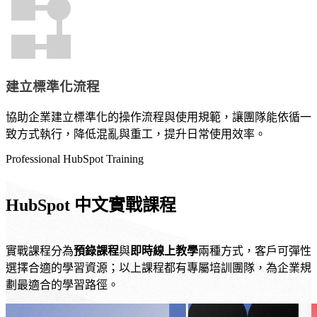
過
礎
持
快
續
速
的
建
內
站，
建立標準化流程
容
兼
經
顧
協助企業建立標準化的操作流程與使用規範，讓團隊能依循一
營，
美
致方式執行，降低混亂與重工，提升日常使用效率。
建
觀
立
與
Professional HubSpot Training
信
功
任、
能，
HubSpot 中文實戰課程
累
適
積
合
口
預
實戰課程分為
預錄課程
與
即時線上教學
兩種方式，客戶可彈性
碑，
算
選擇合適的學習資源；以上課程都有專屬培訓團隊，為企業規
讓
有
劃最適合的學習路徑。
消
限
費
但