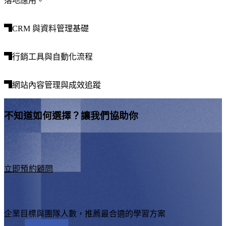
落地應用。
與
據
轉
上，
換
CRM 與資料管理基礎
達到
自
最高
動
行銷工具與自動化流程
的營
化，
利效
讓
益。
網站內容管理與成效追蹤
行
銷
團
不知道如何選擇？讓我們協助你
隊
專
注
在
立即預約顧問
更
有
價
值
企業目標與團隊人數，推薦最合適的學習方案
的