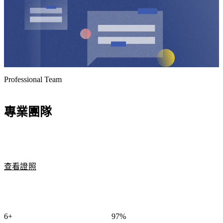
策
略
工
作。
從品
牌曝
Professional Team
光到
客戶
專業團隊
轉
換，
我們
用整
合性
查看證照
的數
位行
銷策
略，
6+
97%
幫助