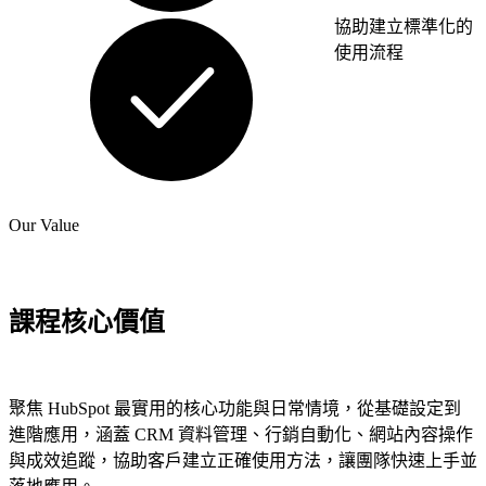
設計
統
協助建立標準化的
不只
取
使用流程
是好
代
看，
重
我們
複
以
的
GDD
人
成長
工
型驅
Our Value
流
動為
程，
基
將
礎，
潛
課程核心價值
聚焦
了解更多網站建置服務
在
在企
客
業產
戶
品、
聚焦 HubSpot 最實用的核心功能與日常情境，從基礎設定到
的
銷售
進階應用，涵蓋 CRM 資料管理、行銷自動化、網站內容操作
培
轉換
與成效追蹤，協助客戶建立正確使用方法，讓團隊快速上手並
育
與數