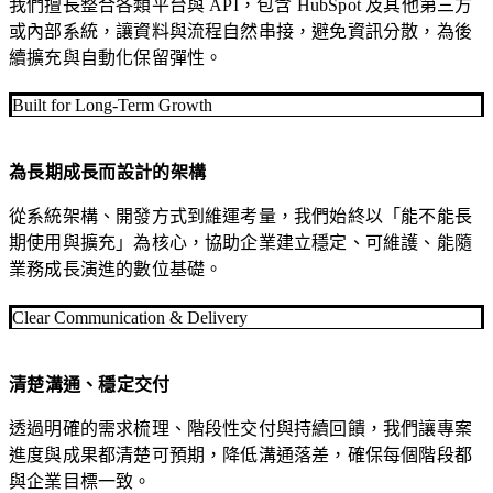
我們擅長整合各類平台與 API，包含 HubSpot 及其他第三方
策
或內部系統，讓資料與流程自然串接，避免資訊分散，為後
略
續擴充與自動化保留彈性。
工
作。
Built for Long-Term Growth
從品
牌曝
為長期成長而設計的架構
光到
從系統架構、開發方式到維運考量，我們始終以「能不能長
客戶
期使用與擴充」為核心，協助企業建立穩定、可維護、能隨
轉
業務成長演進的數位基礎。
換，
我們
Clear Communication & Delivery
用整
合性
的數
清楚溝通、穩定交付
位行
透過明確的需求梳理、階段性交付與持續回饋，我們讓專案
銷策
進度與成果都清楚可預期，降低溝通落差，確保每個階段都
略，
與企業目標一致。
幫助