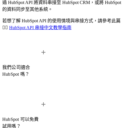
過 HubSpot API 將資料串接至 HubSpot CRM，或將 HubSpot
的資料同步至其他系統。
若想了解 HubSpot API 的使用情境與串接方式，請參考此篇
👉🏻
HubSpot API 串接中文教學指南
我們公司適合
HubSpot 嗎？
HubSpot 適用於多種規模與產業的企業，無論是新創公司、中
小企業，或正在推動數位轉型的企業，都可以透過 HubSpot
建立更有效率的客戶管理與成長流程。
HubSpot 可以免費
試用嗎？