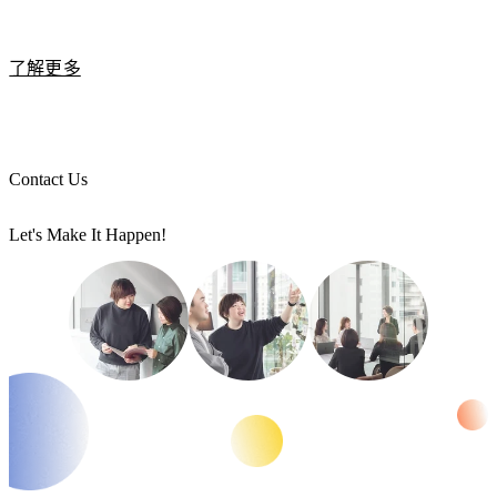
Hububble 是
HubSpot 台灣第一家鑽石級代理商 (Diamond
Partner)
，我們已協助上百家台灣企業導入 HubSpot，涵蓋新
了解更多
創公司、中小企業到大型跨國企業。憑藉多年的 CRM 導入與
系統整合經驗，Hububble 不僅能協助企業完成 HubSpot 系統
導入，也能在
行銷策略、流程規劃與技術整合
等方面提供專業
建議。
Contact Us
此外，我們提供
完整的中文技術支援與顧問服務
，協助企業在
導入 HubSpot 的過程中快速解決問題並順利上線。
Let's Make It Happen!