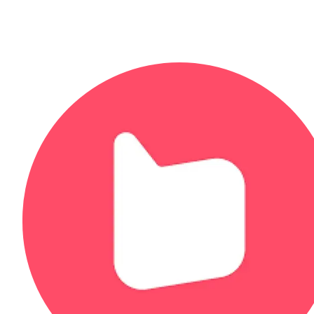
過
礎
持
快
續
速
的
建
內
站，
容
兼
經
顧
營，
美
建
觀
立
與
信
功
任、
能，
累
適
積
合
口
預
碑，
算
讓
有
消
限
費
但