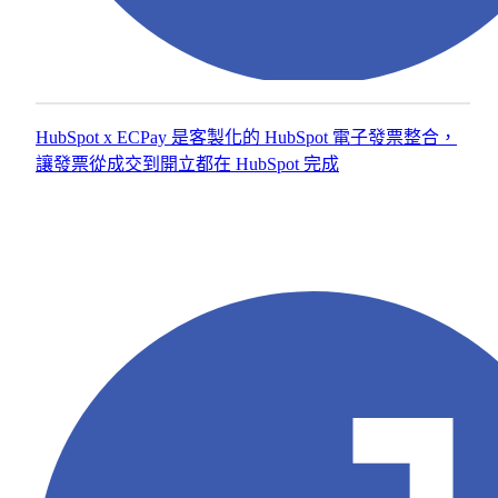
求
Web
的
App，
客
讓
戶
數
主
位
HubSpot x ECPay 是客製化的 HubSpot 電子發票整合，
動
工
讓發票從成交到開立都在 HubSpot 完成
找
具
到。
真
正
貼
行
合
銷
你
自
的
動
營
化
運
服
邏
務
輯。
用
網站
系