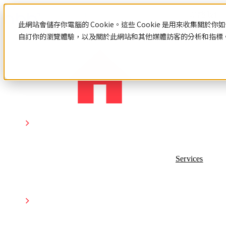
聯絡我們
此網站會儲存你電腦的 Cookie。這些 Cookie 是用來收集
自訂你的瀏覽體驗，以及關於此網站和其他媒體訪客的分析和指標。若
資源中心
HubSpot
網
數
站
位
認
識
設
行
網站設計與建置
HubSpot
計
銷
Hubspot
網站設計與建置總覽
與
策
HubSpot 服務
介紹
客製化網站設計與開發
HubSpot
Services
網站範本
建
略
HubSpot 服務總覽
中文教
系統與產品開發
數位行銷策略
認識HubSpot
學
置
Hubspot
Hubspot 介紹
數位行銷策略總覽
數
顧問服
HubSpot 中文導入教學
部落格
數位整合行銷
位
務
應用程式導入與串接
社群行銷