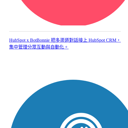
者
需
在
要
決
專
策
業
時
形
自
象
HubSpot x BotBonnie 把多渠道對話接上 HubSpot CRM，
然
的
集中管理分眾互動與自動化。
想
企
到
業，
你。
快
速
上
SEO
線、
與
即
內
刻
容
運
行
作。
銷
服