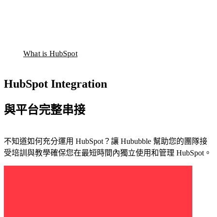
整
應
顧問服務
SEO 與內容行銷服務
合
客
用
HubSpot 證照
行銷自動化服務
行
製
程
產品總覽
銷
化
Marketing Hub
式
Sales Hub
網
導
Service Hub
What is HubSpot
整
站
入
Content Hub
合
新聞中心
設
Data Hub
與
品
Smart CRM
HubSpot Integration
計
串
牌
HubSpot 價格
與
接
經
HubSpot
開
與平台完整串接
營
證照
發
與
產
數
從
不知道如何充分運用 HubSpot？讓 Hububble 幫助您的團隊接
品
位
品
HubSpot 全方位管理學院
受培訓與教學確保您在最短時間內獨立使用和管理 HubSpot。
總
行
牌
覽
銷
視
的
覺
HubSpot
每
到
全方位
個
使
智能客