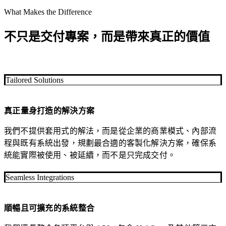
與
據
What Makes the Difference
轉
上，
換
達到
不只是交付專案，而是帶來真正的價值
自
最高
動
的營
化，
利效
讓
Tailored Solutions
益。
行
銷
真正量身打造的解決方案
團
隊
我們不提供套用式的解法，而是從企業的商業模式、內部流
專
程與既有系統出發，規劃最合適的客製化解決方案，確保系
注
統能實際被使用、被延續，而不是只完成交付。
在
更
Seamless Integrations
有
價
順暢且可擴充的系統整合
值
的