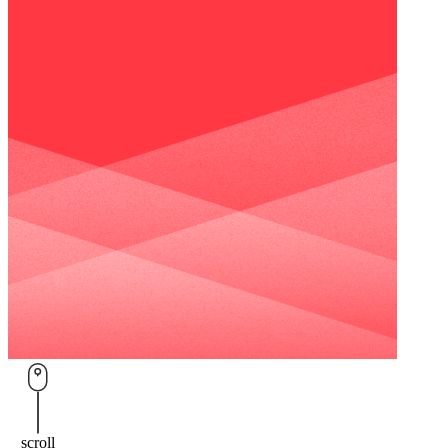
環
用
戶管理
節，
者
平台
Bubble Hub｜HubSpot 中文用戶社群
幫
體
HubSpot
助
驗，
價格
HubSpot
企
全
功能查
業
程
找
在
客
對
製
Sales
的
Hub
打
Marketing
管
造
Hub
道、
符
Content
用
Hub
合
對
企
服務項目
的
業
方
需
式，
求
持
的
Service
續
網
Hub
Data
觸
站，
scroll
關於我們