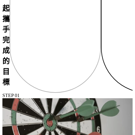
起
攜
手
完
成
的
目
標
STEP 01