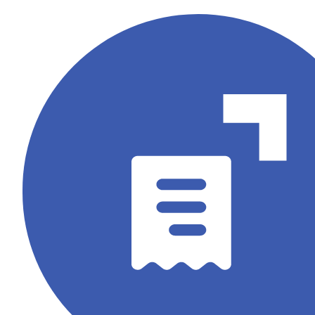
搜
流
尋
程
排
與
名、
特
吸
殊
引
功
高
能
意
需
圖
求，
流
打
量，
造
讓
專
品
屬
牌
的
被
企
真
業
正
系
有
統
需
或