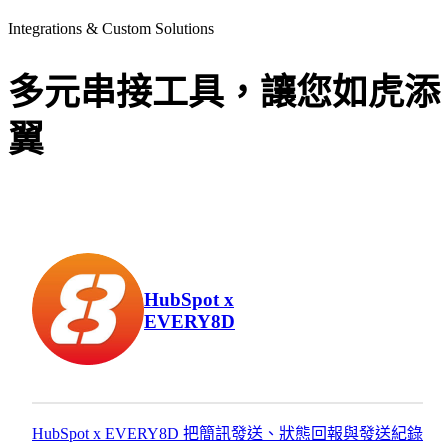
Hub
及
讓
Integrations & Custom Solutions
目
每
標
個
受
頁
多元串接工具，讓您如虎添
眾。
面
翼
都
Smart
成功案例
CRM
成
社
為
群
品
行
牌
銷
說
More than just Marketing
服
故
務
事、
HubSpot x
台灣
EVERY8D
引
HubSpot
社
導
鑽石級認
群
/
English
繁體中文
轉
證代理
行
換
商，我們
銷
的
提供從諮
的
HubSpot x EVERY8D 把簡訊發送、狀態回報與發送紀錄
場
詢、導
核