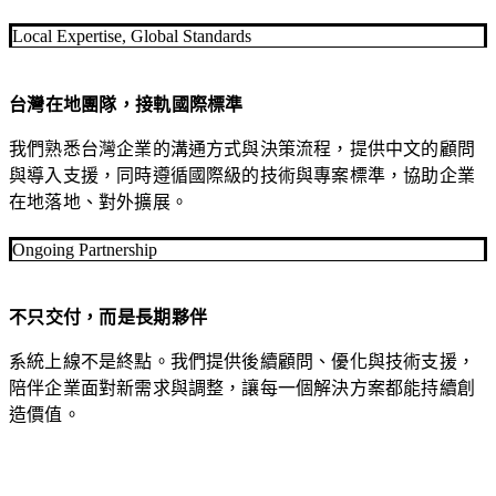
了解更多數位行銷服務
企業
Local Expertise, Global Standards
在對
的地
方被
台灣在地團隊，接軌國際標準
對的
我們熟悉台灣企業的溝通方式與決策流程，提供中文的顧問
人看
與導入支援，同時遵循國際級的技術與專案標準，協助企業
見，
在地落地、對外擴展。
持續
累積
Ongoing Partnership
可量
化的
成長
不只交付，而是長期夥伴
動
能。
系統上線不是終點。我們提供後續顧問、優化與技術支援，
陪伴企業面對新需求與調整，讓每一個解決方案都能持續創
造價值。