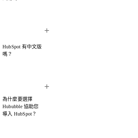
若您不確定 HubSpot 是否適合您的企業，可以透過 Hububble
的顧問諮詢服務，協助評估企業需求並介紹 HubSpot 的主要
功能與應用情境。
您也可以參考我們整理的
HubSpot 中文介紹超完整攻略
，了
可以。Hububble 獨家提供
30 天 HubSpot 免費試用方案
，讓企
解 HubSpot 的功能與產品架構。
業在正式導入前先體驗 HubSpot 的核心功能。
HubSpot 有中文版
透過我們申請試用，企業可獲得完整的
中文教學與顧問諮詢服
嗎？
務
，協助團隊快速熟悉 HubSpot 的操作與應用，讓企業能更
有效評估 HubSpot 是否符合需求。
HubSpot 中文介面終於推出囉！
因為英文介面而不敢使用的
朋友們，中文化更新後將大幅降低使用上的操作門檻，讓您更
為什麼要選擇
容易上手，不僅是界面中文版，連同 HubSpot 知識庫都有中
Hububble 協助您
文版支持，幫助您查找文件更簡單，
現在就預約試用
探索與體
導入 HubSpot？
驗 HubSpot 的強大功能。
➡️
HubSpot Knowledge Base 中文知識庫