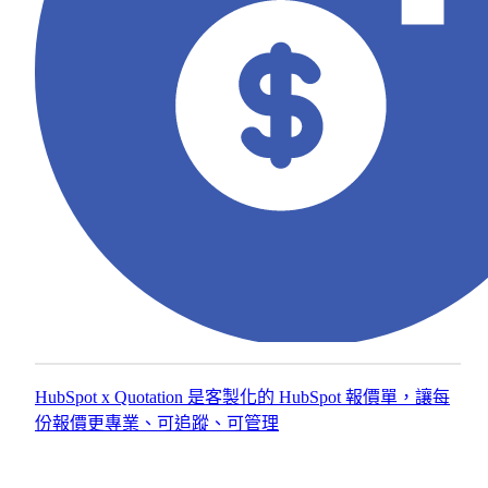
設計
統
不只
取
是好
代
看，
重
我們
複
以
的
GDD
人
成長
工
型驅
流
動為
程，
基
將
礎，
潛
聚焦
了解更多網站建置服務
在
在企
客
業產
戶
HubSpot x Quotation 是客製化的 HubSpot 報價單，讓每
品、
的
份報價更專業、可追蹤、可管理
銷售
培
轉換
育
與數