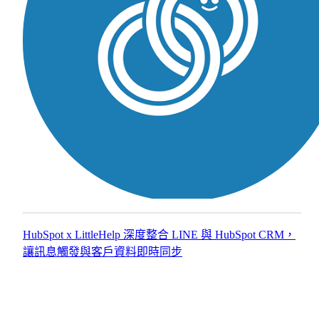
務
從
企
關
業
鍵
系
字
統
策
開
略
發
到
與
內
Web
App
容
建
佈
置
局，
協
針
HubSpot x LittleHelp 深度整合 LINE 與 HubSpot CRM，
助
對
讓訊息觸發與客戶資料即時同步
企
複
業
雜
提
業
升
務