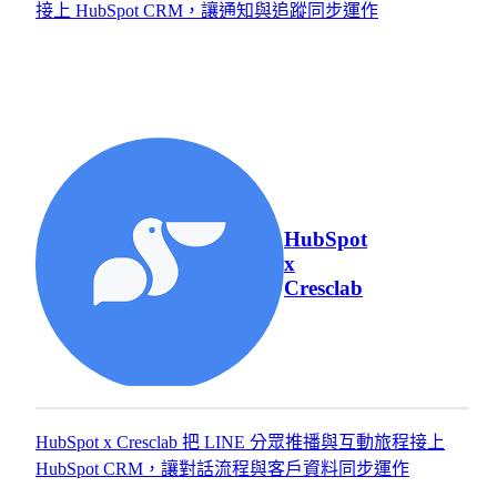
接上 HubSpot CRM，讓通知與追蹤同步運作
域。
入、串接
心，
了解更多 HubSpot 服務
到教學的
是
完整服
讓
務，讓每
對
一間企業
的
模
都能真正
人
板
用好
在
網
HubSpot。
對
站
的
HubSpot
建
x
時
置
Cresclab
機
看
以
見
成
你
熟
的
模
品
板
HubSpot x Cresclab 把 LINE 分眾推播與互動旅程接上
牌。
為
HubSpot CRM，讓對話流程與客戶資料同步運作
透
基