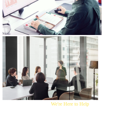
過
礎
持
快
續
速
的
建
內
站，
容
兼
經
顧
營，
美
建
觀
立
與
信
功
任、
能，
累
適
積
合
W
e
'
r
e
H
e
r
e
t
o
H
e
l
p
口
預
碑，
算
讓
有
消
限
費
但