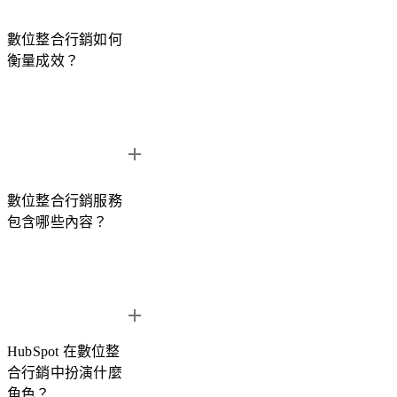
數位整合行銷如何
衡量成效？
透過 HubSpot 的數據整合能力，我們可以追蹤完整的客戶旅
程，包括
網站流量、潛在客戶數（Leads）、轉換率與行銷投
資報酬率（ROI）
。
數位整合行銷服務
包含哪些內容？
Hububble 也會透過
視覺化報表
呈現關鍵成效指標，並根據數
據持續調整行銷策略。
Hububble 的數位整合行銷服務包含
行銷策略規劃、HubSpot
系統建置、跨渠道行銷執行與數據分析優化
。
HubSpot 在數位整
我們會依據企業的營運目標，整合網站、社群媒體、廣告與內
合行銷中扮演什麼
容行銷，建立完整的數位行銷架構。
角色？