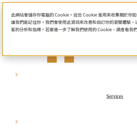
聯絡我們
此網站會儲存你電腦的 Cookie。這些 Cookie 是用來收集關
讓我們能記住你。我們會使用此資訊來改善和自訂你的瀏覽體驗，
客的分析和指標。若要進一步了解我們使用的 Cookie，請查看我
資源中心
HubSpot
網
數
站
位
認
識
設
行
網站設計與建置
HubSpot
計
銷
Hubspot
網站設計與建置總覽
與
策
HubSpot 服務
介紹
客製化網站設計與開發
HubSpot
Services
網站範本
建
略
HubSpot 服務總覽
中文教
系統與產品開發
數位行銷策略
認識HubSpot
學
置
Hubspot
Hubspot 介紹
數位行銷策略總覽
數
顧問服
HubSpot 中文導入教學
部落格
數位整合行銷
位
務
應用程式導入與串接
社群行銷