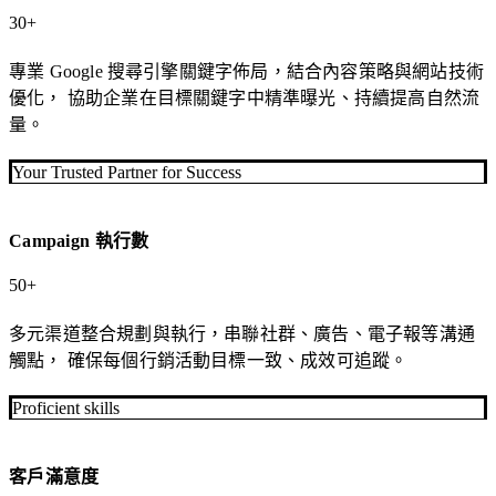
務
30+
從
企
專業 Google 搜尋引擎關鍵字佈局，結合內容策略與網站技術
關
業
優化， 協助企業在目標關鍵字中精準曝光、持續提高自然流
鍵
系
量。
字
統
策
開
Your Trusted Partner for Success
略
發
到
與
內
Web
Campaign 執行數
App
容
建
50+
佈
置
局，
多元渠道整合規劃與執行，串聯社群、廣告、電子報等溝通
協
針
觸點， 確保每個行銷活動目標一致、成效可追蹤。
助
對
企
複
Proficient skills
業
雜
提
業
升
客戶滿意度
務