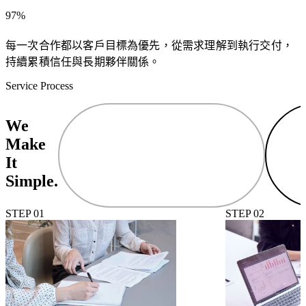
搜
流
97%
尋
程
排
與
每一次合作都以客戶目標為優先，從需求理解到執行交付，
名、
特
持續累積信任與長期夥伴關係。
吸
殊
引
Service Process
功
高
能
意
We
需
圖
Make
求，
流
打
It
量，
造
Simple.
讓
專
品
屬
STEP 01
STEP 02
牌
的
被
企
真
業
正
系
有
統
需
或