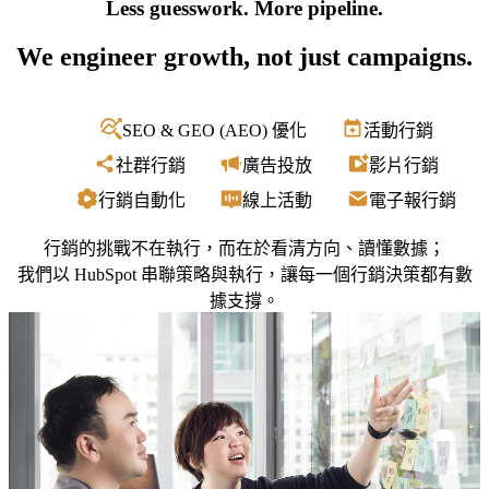
Hub
Less guesswork. More pipeline.
及
讓
目
每
We engineer growth, not just campaigns.
標
個
受
頁
眾。
面
SEO & GEO (AEO) 優化
活動行銷
都
Smart
成功案例
社群行銷
廣告投放
影片行銷
CRM
成
社
為
行銷自動化
線上活動
電子報行銷
群
品
行
牌
行銷的挑戰不在執行，而在於看清方向、讀懂數據；
銷
說
我們以 HubSpot 串聯策略與執行，讓每一個行銷決策都有數
More than just Marketing
服
故
據支撐。
務
事、
台灣
引
HubSpot
社
導
鑽石級認
群
/
English
繁體中文
轉
證代理
行
換
商，我們
銷
的
提供從諮
的
場
詢、導
核