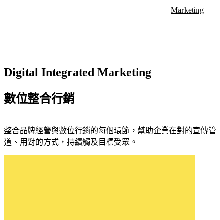
整
應
顧問服務
Marketing
SEO 與內容行銷服務
合
客
用
HubSpot 證照
行銷自動化服務
行
製
程
產品總覽
銷
化
Marketing Hub
式
Sales Hub
網
導
Service Hub
整
站
入
Content Hub
合
新聞中心
Digital Integrated Marketing
設
Data Hub
與
品
Smart CRM
計
串
牌
HubSpot 價格
與
接
數位整合行銷
經
HubSpot
開
營
證照
發
與
整合品牌經營與數位行銷的每個環節，幫助企業在對的宣傳管
產
數
從
道、用對的方式，持續觸及目標受眾。
品
位
品
HubSpot 全方位管理學院
總
行
牌
覽
銷
視
的
覺
HubSpot
每
到
全方位
個
使
智能客