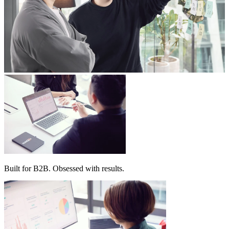
域。
入、串接
心，
了解更多 HubSpot 服務
到教學的
是
完整服
讓
務，讓每
對
一間企業
的
模
都能真正
人
板
用好
在
網
HubSpot。
對
站
的
建
時
置
機
看
以
見
成
Built for B2B. Obsessed with results.
你
熟
的
模
品
板
牌。
為
透
基