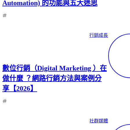
Automation) 的功能與五大迷思
策
略
工
作。
行銷成長
從品
牌曝
光到
客戶
轉
數位行銷（Digital Marketing ）在
換，
做什麼 ？網路行銷方法與案例分
我們
用整
享【2026】
合性
的數
位行
銷策
略，
社群媒體
幫助