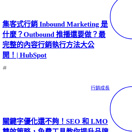
了解更多數位行銷服務
企業
在對
的地
集客式行銷 Inbound Marketing 是
方被
對的
什麼？Outbound 推播還要做？最
人看
完整的內容行銷執行方法大公
見，
持續
開！| HubSpot
累積
可量
化的
成長
行銷成長
動
能。
關鍵字優化還不夠！SEO 和 LMO
雙效策略，免費工具教你提升品牌