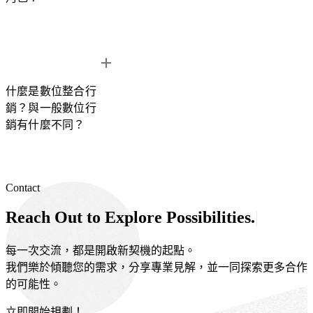
HubSpot 是整合行銷的核心平台，能將不同管道的行銷活動與
客戶資料集中管理。
什麼是數位整合行
透過 HubSpot，企業可以整合
網站表單、廣告、社群媒體、
銷？與一般數位行
電子郵件與銷售資料
，並利用自動化與數據分析持續優化行銷
銷有什麼不同？
成效。
Contact
數位整合行銷是將不同的行銷管道整合在同一策略與數據架構
下，例如
網站、SEO、社群媒體、廣告投放與電子郵件行
R
e
a
c
h
O
u
t
t
o
E
x
p
l
o
r
e
P
o
s
s
i
b
i
l
i
t
i
e
s
.
銷
。
與單一管道的行銷不同，整合行銷能透過
HubSpot CRM
將各
每一次交流，都是開啟新契機的起點。
個接觸點的資料集中管理，讓企業更完整地追蹤客戶旅程，並
我們樂於傾聽您的需求，分享專業見解，並一同探索更多合作
根據全盤數據優化行銷策略。
的可能性。
立即開始規劃！