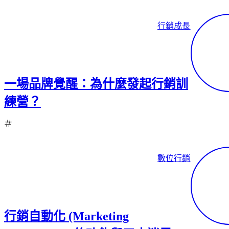
與
據
轉
上，
行銷成長
換
達到
自
最高
動
的營
化，
利效
讓
一場品牌覺醒：為什麼發起行銷訓
益。
行
練營？
銷
團
隊
專
注
數位行銷
在
更
有
價
值
行銷自動化 (Marketing
的