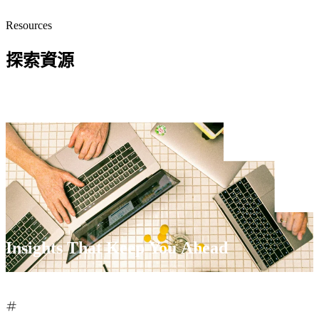
設計
統
Resources
不只
取
是好
代
探索資源
看，
重
我們
複
以
的
GDD
人
成長
工
型驅
流
動為
程，
基
將
礎，
潛
聚焦
了解更多網站建置服務
在
在企
客
Insights That Keep You Ahead
業產
戶
品、
的
銷售
培
轉換
育
與數