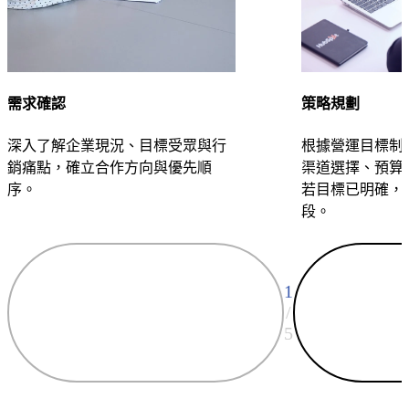
求
Web
的
App，
客
讓
戶
數
主
位
需求確認
策略規劃
動
工
找
深入了解企業現況、目標受眾與行
根據營運目標制
具
到。
銷痛點，確立合作方向與優先順
渠道選擇、預算配
真
序。
若目標已明確，
正
段。
貼
行
合
銷
你
自
的
動
1
營
化
/
運
服
5
邏
務
輯。
用
網站
系