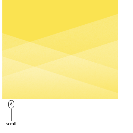
環
用
戶管理
節，
者
平台
Bubble Hub｜HubSpot 中文用戶社群
幫
體
HubSpot
助
驗，
價格
HubSpot
企
全
功能查
業
程
找
在
客
對
製
Sales
的
Hub
打
Marketing
管
造
Hub
道、
符
Content
用
Hub
合
對
企
服務項目
的
業
方
需
式，
求
持
的
Service
續
網
Hub
scroll
Data
觸
站，
關於我們