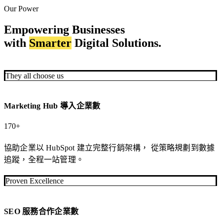
者
需
Our Power
在
要
Empowering Businesses
決
專
with
Smarter
Digital Solutions.
策
業
時
形
自
象
They all choose us
然
的
想
企
到
業，
Marketing Hub 導入企業數
你。
快
速
170+
上
SEO
協助企業以 HubSpot 建立完整行銷架構， 從策略規劃到數據
線、
與
追蹤，全程一站管理。
即
內
刻
容
Proven Excellence
運
行
作。
銷
服
SEO 服務合作企業數