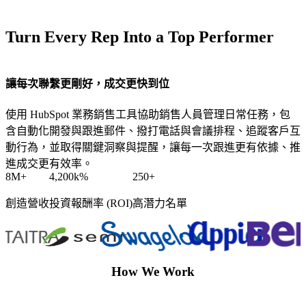
務
從
Turn Every Rep Into a Top Performer
企
關
業
鍵
系
字
讓每次聯繫更剛好，成交更快到位
統
策
開
略
使用 HubSpot 業務銷售工具協助銷售人員管理日常任務，包
發
到
含自動化開發與跟進郵件、撥打電話與會議排程、追蹤客戶互
與
內
Web
動行為，並取得關鍵洞察與提醒，讓每一次跟進更有依據、推
App
容
進成交更有效率。
建
佈
8M+
4,200k%
250+
置
局，
創造營收
投資報酬率 (ROI)
高潛力名單
協
針
助
對
企
複
業
雜
How We Work
提
業
升
務