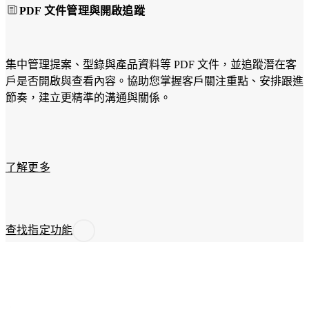
PDF 文件管理與開啟追蹤
設計
統
不只
取
是好
代
看，
集中管理提案、型錄與產品資料等 PDF 文件，並追蹤潛在客
重
我們
戶是否開啟與查看內容。協助您掌握客戶關注重點、安排跟進
複
以
節奏，建立更精準的溝通與關係。
的
GDD
人
成長
工
型驅
流
動為
程，
了解更多
基
將
礎，
潛
聚焦
了解更多網站建置服務
在
在企
查找指定功能
客
業產
戶
品、
的
銷售
培
轉換
育
與數