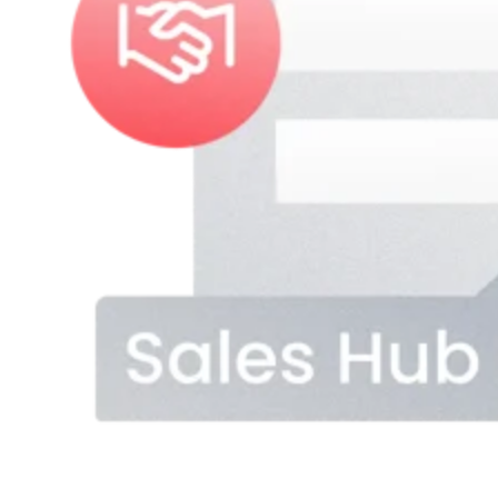
者
需
在
要
決
專
策
業
時
形
自
象
然
的
想
企
到
業，
你。
快
速
上
SEO
線、
與
即
內
刻
容
運
行
作。
銷
服