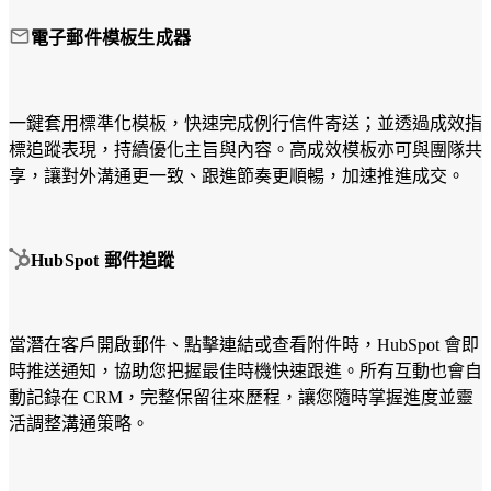
求
Web
的
電子郵件模板生成器
App，
客
讓
戶
數
主
一鍵套用標準化模板，快速完成例行信件寄送；並透過成效指
位
動
標追蹤表現，持續優化主旨與內容。高成效模板亦可與團隊共
工
找
享，讓對外溝通更一致、跟進節奏更順暢，加速推進成交。
具
到。
真
正
貼
HubSpot 郵件追蹤
行
合
銷
你
自
的
動
當潛在客戶開啟郵件、點擊連結或查看附件時，HubSpot 會即
營
化
時推送通知，協助您把握最佳時機快速跟進。所有互動也會自
運
服
動記錄在 CRM，完整保留往來歷程，讓您隨時掌握進度並靈
邏
務
活調整溝通策略。
輯。
用
網站
系