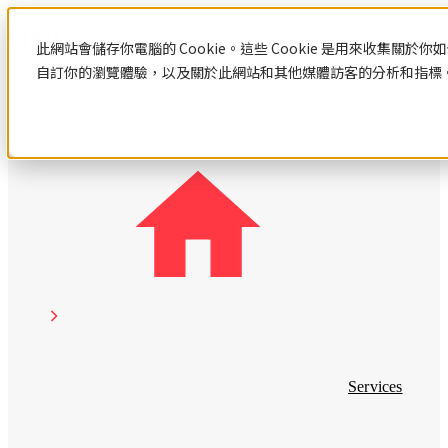
聯絡我們
此網站會儲存你電腦的 Cookie。這些 Cookie 是用來收集
自訂你的瀏覽體驗，以及關於此網站和其他媒體訪客的分析和指標。若
資源中心
HubSpot
網
數
站
位
認
識
設
行
網站設計與建置
HubSpot
計
銷
Hubspot
網站設計與建置總覽
與
策
HubSpot 服務
介紹
客製化網站設計與開發
HubSpot
網站範本
建
略
HubSpot 服務總覽
中文教
系統與產品開發
數位行銷策略
認識HubSpot
學
置
Hubspot
Hubspot 介紹
Services
數位行銷策略總覽
數
顧問服
HubSpot 中文導入教學
部落格
數位整合行銷
位
務
應用程式導入與串接
社群行銷