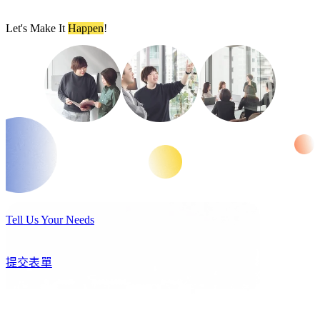
Let's Make It
Happen
!
Tell Us Your Needs
提交表單