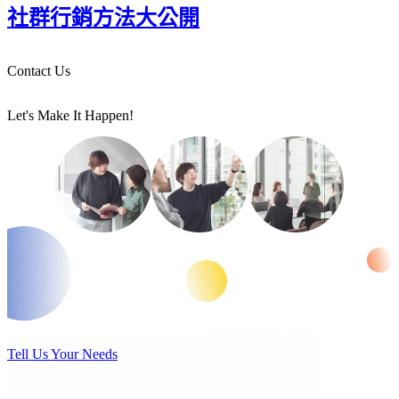
社群行銷方法大公開
Contact Us
Let's Make It Happen!
Tell Us Your Needs