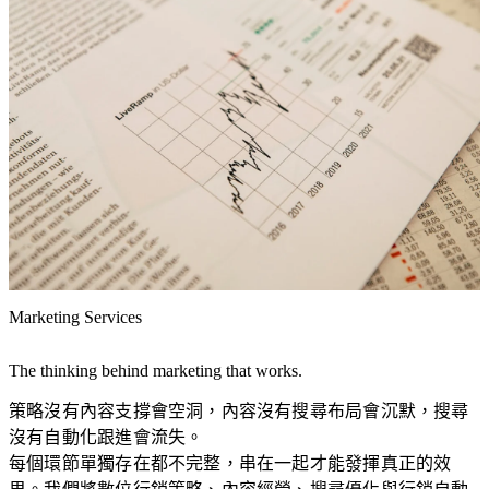
域。
入、串接
心，
了解更多 HubSpot 服務
到教學的
是
完整服
讓
務，讓每
對
一間企業
的
模
都能真正
人
板
用好
在
網
HubSpot。
對
站
的
建
時
置
機
看
以
Marketing Services
見
成
你
熟
The thinking behind marketing that works.
的
模
策略沒有內容支撐會空洞，內容沒有搜尋布局會沉默，搜尋
品
板
沒有自動化跟進會流失。
牌。
為
每個環節單獨存在都不完整，串在一起才能發揮真正的效
透
基