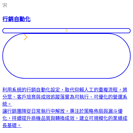
搜
流
尋
程
排
行銷自動化
與
名、
特
吸
殊
引
功
高
能
意
需
圖
求，
流
打
量，
造
讓
專
品
利用系統的行銷自動化設定，取代仰賴人工的重複流程，將
屬
牌
分眾、客戶培育與成效追蹤落實為可執行、可優化的營運系
的
被
統。
企
真
讓行銷團隊從日常執行中解放，專注於策略佈局與漏斗優
業
正
化，持續提升商機品質與轉換成效，建立可規模化的業績成
系
有
長基礎。
統
需
或