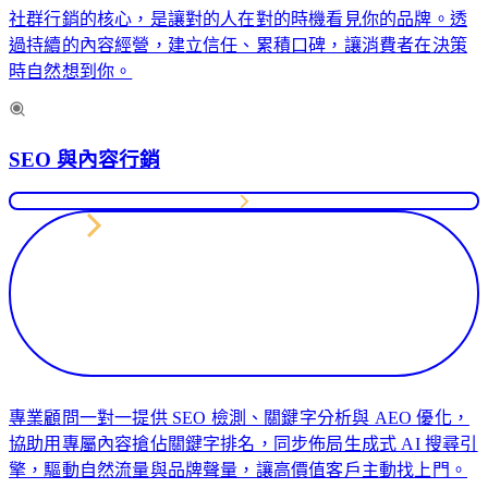
務
社群行銷的核心，是讓對的人在對的時機看見你的品牌。透
過持續的內容經營，建立信任、累積口碑，讓消費者在決策
從
企
時自然想到你。
關
業
鍵
系
字
統
策
SEO 與內容行銷
開
略
發
到
與
內
Web
App
容
建
佈
置
局，
協
針
助
對
企
複
業
專業顧問一對一提供 SEO 檢測、關鍵字分析與 AEO 優化，
雜
提
協助用專屬內容搶佔關鍵字排名，同步佈局生成式 AI 搜尋引
業
升
擎，驅動自然流量與品牌聲量，讓高價值客戶主動找上門。
務