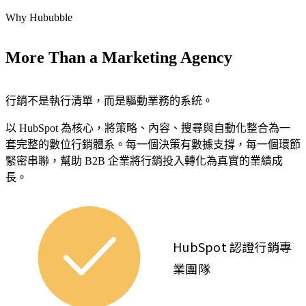
求
Web
Why Hububble
的
App，
客
讓
More Than a Marketing Agency
戶
數
主
位
動
工
行銷不是執行清單，而是驅動業務的系統。
找
具
到。
真
以 HubSpot 為核心，將策略、內容、搜尋與自動化整合為一
正
套完整的數位行銷體系。每一個決策有數據支撐，每一個環節
貼
緊密串聯，幫助 B2B 企業將行銷投入轉化為真實的業績成
行
合
長。
銷
你
自
的
動
營
化
運
HubSpot 認證行銷專
服
邏
務
業團隊
輯。
用
網站
系