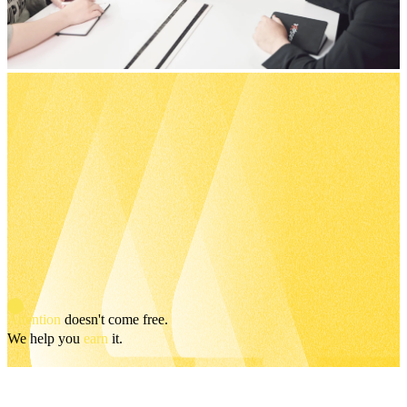
環
用
戶管理
節，
者
平台
Bubble Hub｜HubSpot 中文用戶社群
幫
體
HubSpot
助
驗，
價格
HubSpot
企
全
功能查
業
程
找
在
客
對
製
Sales
的
Hub
打
Marketing
管
造
Hub
道、
符
Content
用
Hub
合
對
企
服務項目
的
業
方
需
Attention
doesn't come free.
式，
求
We help you
earn
it.
持
的
Service
續
網
Hub
Data
觸
站，
關於我們