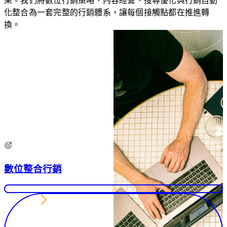
果。我們將數位行銷策略、內容經營、搜尋優化與行銷自動
過
礎
化整合為一套完整的行銷體系，讓每個接觸點都在推進轉
持
快
換。
續
速
的
建
內
站，
容
兼
經
顧
營，
美
建
觀
立
與
信
功
任、
能，
累
適
積
合
數位整合行銷
口
預
碑，
算
讓
有
消
限
費
但