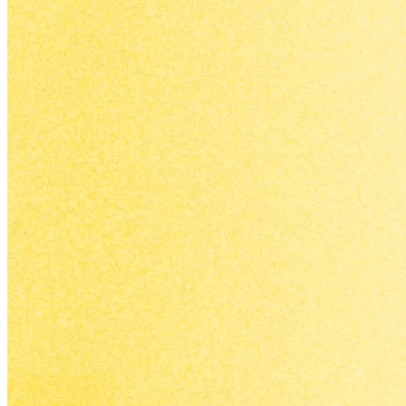
策
略
工
作。
從品
牌曝
光到
客戶
轉
換，
我們
用整
合性
的數
位行
銷策
略，
幫助