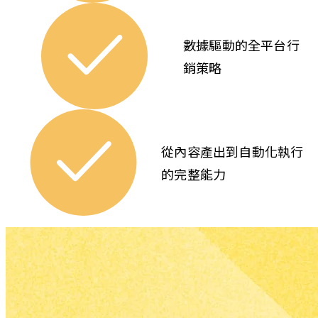
設計
統
不只
取
數據驅動的全平台行
是好
代
看，
銷策略
重
我們
複
以
的
GDD
人
成長
工
型驅
從內容產出到自動化執行
流
動為
程，
的完整能力
基
將
礎，
潛
聚焦
了解更多網站建置服務
在
在企
客
業產
戶
品、
的
銷售
培
轉換
育
與數