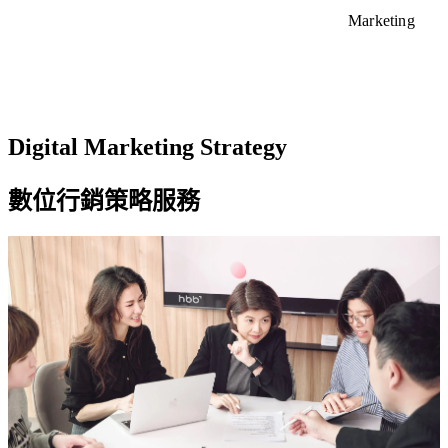
整
應
顧問服務
Marketing
SEO 與內容行銷服務
合
客
用
HubSpot 證照
行銷自動化服務
行
製
程
產品總覽
銷
化
Marketing Hub
式
Sales Hub
網
導
Service Hub
整
站
入
Content Hub
合
新聞中心
Digital Marketing Strategy
設
Data Hub
與
品
Smart CRM
計
串
牌
HubSpot 價格
與
接
數位行銷策略服務
經
HubSpot
開
營
證照
發
與
產
數
從
品
位
品
HubSpot 全方位管理學院
總
行
牌
覽
銷
視
的
覺
HubSpot
每
到
全方位
個
使
智能客