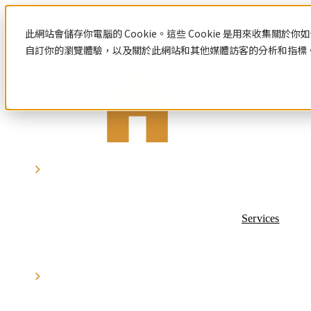
聯絡我們
此網站會儲存你電腦的 Cookie。這些 Cookie 是用來收集
自訂你的瀏覽體驗，以及關於此網站和其他媒體訪客的分析和指標。若
資源中心
HubSpot
網
數
站
位
認
識
設
行
網站設計與建置
HubSpot
計
銷
Hubspot
網站設計與建置總覽
與
策
HubSpot 服務
介紹
客製化網站設計與開發
HubSpot
Services
網站範本
建
略
HubSpot 服務總覽
中文教
系統與產品開發
數位行銷策略
認識HubSpot
學
置
Hubspot
Hubspot 介紹
數位行銷策略總覽
數
顧問服
HubSpot 中文導入教學
部落格
數位整合行銷
位
務
應用程式導入與串接
社群行銷