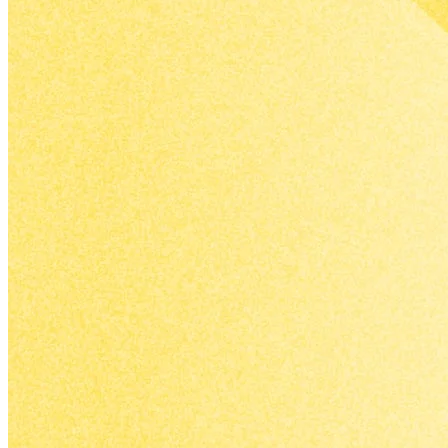
與
據
轉
上，
換
達到
自
最高
動
的營
化，
利效
讓
益。
行
銷
團
隊
專
注
在
更
有
價
值
的