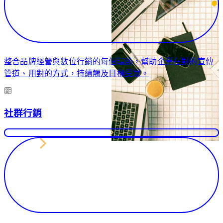
者
需
在
要
決
專
策
業
時
形
整合品牌經營與數位行銷的每個環節，幫助企業在對的宣傳
自
象
管道、用對的方式，持續觸及目標受眾。
然
的
想
企
到
業，
社群行銷
你。
快
速
上
SEO
線、
與
即
內
刻
容
運
行
作。
銷
服