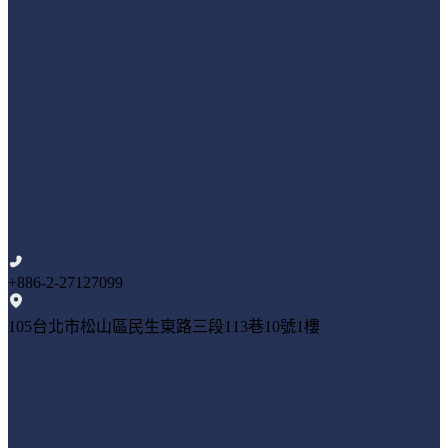
+886-2-27127099
105台北市松山區民生東路三段113巷10號1樓