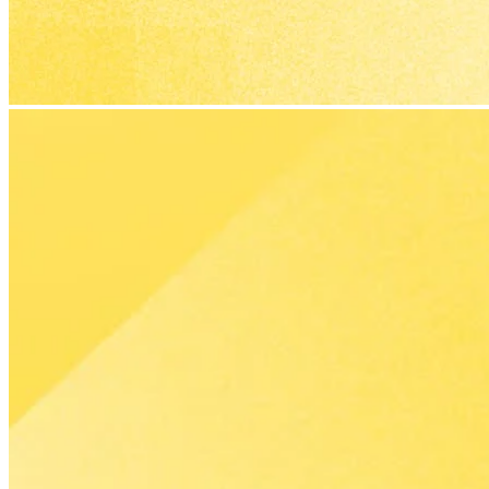
了解更多數位行銷服務
企業
在對
的地
方被
對的
人看
見，
持續
累積
可量
化的
成長
動
能。