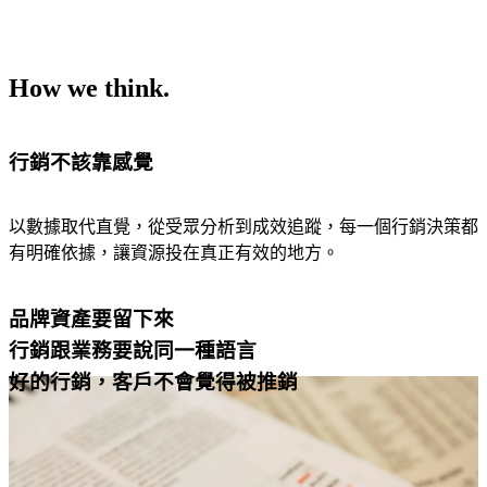
Hub
及
讓
目
每
標
個
How we think.
受
頁
眾。
面
都
Smart
成功案例
行銷不該靠感覺
CRM
成
社
為
群
品
以數據取代直覺，從受眾分析到成效追蹤，每一個行銷決策都
行
牌
有明確依據，讓資源投在真正有效的地方。
銷
說
More than just Marketing
服
故
務
品牌資產要留下來
事、
台灣
行銷跟業務要說同一種語言
引
HubSpot
社
導
鑽石級認
群
好的行銷，客戶不會覺得被推銷
/
English
繁體中文
轉
證代理
行
換
商，我們
銷
的
提供從諮
的
場
詢、導
核