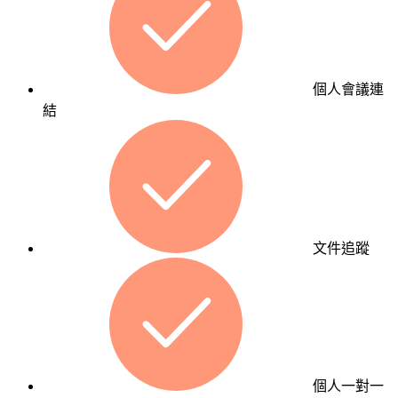
過
礎
持
快
續
速
的
建
內
個人會議連
站，
容
結
兼
經
顧
營，
美
建
觀
立
與
信
功
任、
能，
文件追蹤
累
適
積
合
口
預
碑，
算
讓
有
消
限
個人一對一
費
但