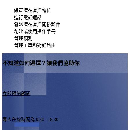
設置潛在客戶輪值
進行電話通話
發送潛在客戶開發郵件
創建或使用操作手冊
管理預測
管理工單和對話路由
不知道如何選擇？讓我們協助你
立即預約顧問
專人在線時間為 9:30 - 18:30