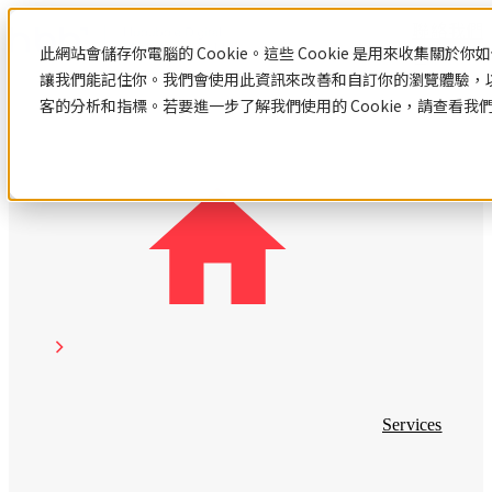
聯絡我們
此網站會儲存你電腦的 Cookie。這些 Cookie 是用來收集關
讓我們能記住你。我們會使用此資訊來改善和自訂你的瀏覽體驗，
客的分析和指標。若要進一步了解我們使用的 Cookie，請查看我
資源中心
HubSpot
網
數
站
位
認
識
設
行
網站設計與建置
HubSpot
計
銷
Hubspot
網站設計與建置總覽
與
策
HubSpot 服務
介紹
客製化網站設計與開發
HubSpot
網站範本
建
略
HubSpot 服務總覽
中文教
系統與產品開發
數位行銷策略
認識HubSpot
學
置
Hubspot
Hubspot 介紹
Services
數位行銷策略總覽
數
顧問服
HubSpot 中文導入教學
部落格
數位整合行銷
位
務
應用程式導入與串接
社群行銷