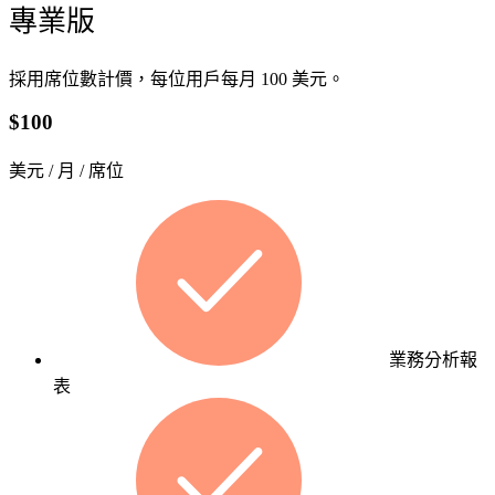
務
專業版
從
企
關
採用席位數計價，每位用戶每月 100 美元。
業
鍵
系
$100
字
統
策
開
美元 / 月 / 席位
略
發
到
與
內
Web
App
容
建
佈
置
局，
協
針
業務分析報
助
對
表
企
複
業
雜
提
業
升
務