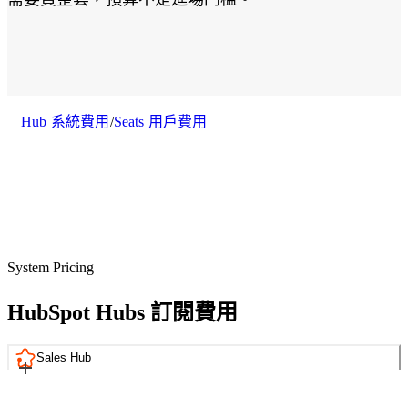
Hub
及
讓
目
每
標
個
受
頁
眾。
面
都
Hub 系統費用
/
Seats 用戶費用
Smart
成功案例
CRM
成
社
為
群
品
行
牌
銷
說
More than just Marketing
服
故
務
System Pricing
事、
台灣
引
HubSpot
社
HubSpot Hubs 訂閱費用
導
鑽石級認
群
轉
證代理
行
換
Sales Hub
商，我們
銷
的
提供從諮
的
場
詢、導
核