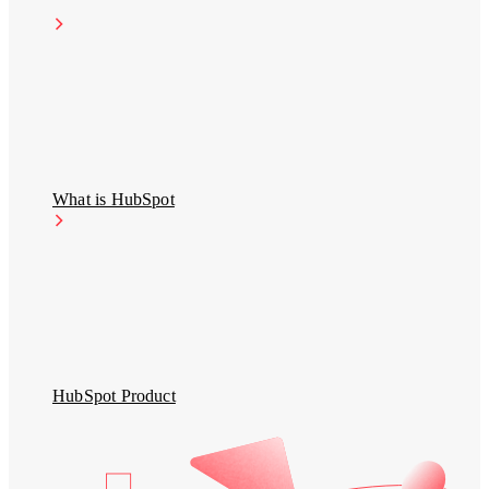
整
應
顧問服務
SEO 與內容行銷服務
合
客
用
HubSpot 證照
行銷自動化服務
行
製
程
產品總覽
銷
化
Marketing Hub
式
Sales Hub
網
導
Service Hub
整
站
入
Content Hub
合
新聞中心
設
Data Hub
與
品
Smart CRM
計
串
What is HubSpot
牌
HubSpot 價格
與
接
經
HubSpot
開
營
證照
發
與
產
數
從
品
位
品
HubSpot 全方位管理學院
總
行
牌
覽
銷
視
HubSpot Product
的
覺
HubSpot
每
到
全方位
個
使
智能客