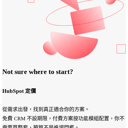
環
用
戶管理
節，
者
平台
Bubble Hub｜HubSpot 中文用戶社群
幫
體
HubSpot
助
驗，
價格
HubSpot
企
全
功能查
業
程
找
在
客
對
製
Sales
的
Hub
打
Marketing
管
造
Hub
道、
符
Not sure where to start?
Content
用
Hub
合
對
企
服務項目
的
業
HubSpot 定價
方
需
式，
求
從需求出發，找到真正適合你的方案。
持
的
Service
續
網
免費 CRM 不設期限，付費方案按功能模組配置，你不
Hub
Data
觸
站，
關於我們
需要買整套，預算不是進場門檻。