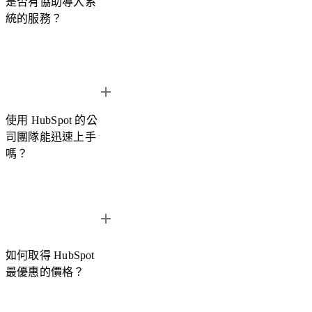
是否有協助導入系
Marketing Hub
$20 美元 /月/位
$890 美元 /
統的服務？
Sales Hub
$20 美元 /月/位
$100 美元 /
Service Hub
$20 美元 /月/位
$100 美元 /
是的。Hububble 提供完整的 HubSpot 導入與系統整合服務，
可依據企業需求協助規劃 CRM 架構、資料整理與系統串接。
Content Hub
$20 美元 /月/位
$500 美元 /
使用 HubSpot 的公
司團隊能迅速上手
我們的工程師團隊可以與企業內部工程師合作進行系統整合，
Operations Hub
$20 美元 /月/位
$800 美元 /
嗎？
也能由 Hububble 團隊協助完成整體導入流程。無論企業目前
使用的是 ERP、行銷工具、客服系統或其他數位工具，都可
最後更新：2026 年 3 月
以透過 HubSpot 與既有系統進行整合。
若想了解更多服務內容，也可以參考我們整理的
HubSpot
HubSpot 以直覺化介面與完整教學資源聞名，大多數企業團隊
Service Finder
。
都能在短時間內熟悉系統操作。
如何取得 HubSpot
Hububble 另外提供
12 H 的系統教育訓練
，在 HubSpot 官方課
最優惠的價格？
程的基礎上，依據企業的實際使用情境設計客製化教學內容。
課程中會帶領團隊逐步熟悉 HubSpot 的操作方式，並實際演