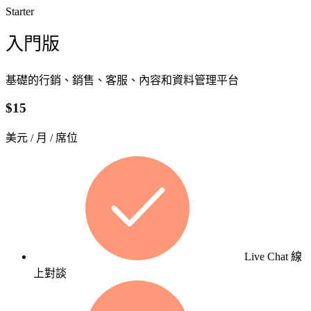
Starter
域。
入、串接
心，
了解更多 HubSpot 服務
到教學的
是
入門版
完整服
讓
務，讓每
對
一間企業
基礎的行銷、銷售、客服、內容和資料管理平台
的
模
都能真正
人
板
$15
用好
在
網
HubSpot。
對
站
美元 / 月 / 席位
的
建
時
置
機
看
以
見
成
你
熟
的
模
Live Chat 線
品
板
上對談
牌。
為
透
基