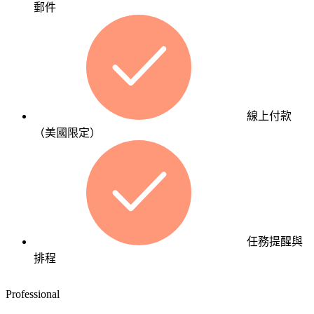
郵件
者
需
在
要
決
專
策
業
時
形
自
象
然
的
線上付款
想
企
（美國限定）
到
業，
你。
快
速
上
SEO
線、
與
即
內
任務提醒與
刻
容
排程
運
行
作。
銷
Professional
服