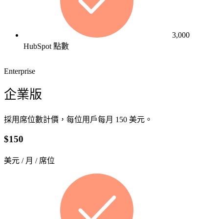
與
據
轉
上，
換
達到
3,000
自
最高
HubSpot 點數
動
的營
化，
利效
Enterprise
讓
益。
行
企業版
銷
團
採用席位數計價，每位用戶每月 150 美元。
隊
專
$150
注
在
美元 / 月 / 席位
更
有
價
值
的