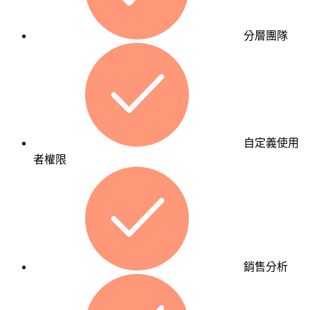
策
略
分層團隊
工
作。
從品
牌曝
光到
客戶
自定義使用
轉
者權限
換，
我們
用整
合性
的數
位行
銷售分析
銷策
略，
幫助