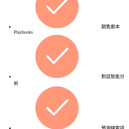
了解更多數位行銷服務
企業
在對
的地
方被
銷售劇本
對的
Playbooks
人看
見，
持續
累積
可量
化的
對話智能分
成長
析
動
能。
預測線索評