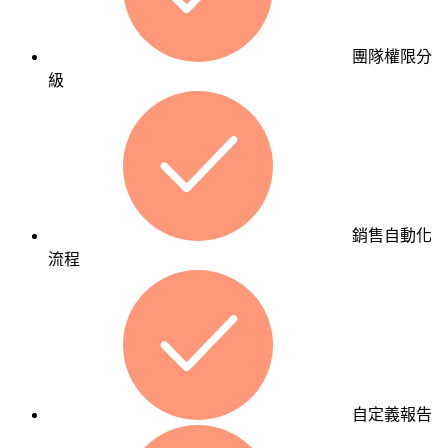
搜
流
尋
程
排
團隊權限分
與
名、
級
特
吸
殊
引
功
高
能
意
需
圖
求，
流
打
銷售自動化
量，
造
流程
讓
專
品
屬
牌
的
被
企
真
業
正
系
有
自定義報告
統
需
或