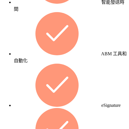
智能發送時
設計
統
間
不只
取
是好
代
看，
重
我們
複
以
的
GDD
人
成長
ABM 工具和
工
型驅
自動化
流
動為
程，
基
將
礎，
潛
聚焦
了解更多網站建置服務
在
在企
客
業產
戶
eSignature
品、
的
銷售
培
轉換
育
與數