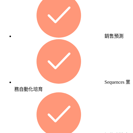
求
Web
的
App，
客
讓
戶
數
主
位
銷售預測
動
工
找
具
到。
真
正
貼
行
合
銷
Sequences 業
你
自
務自動化培育
的
動
營
化
運
服
邏
務
輯。
用
網站
系