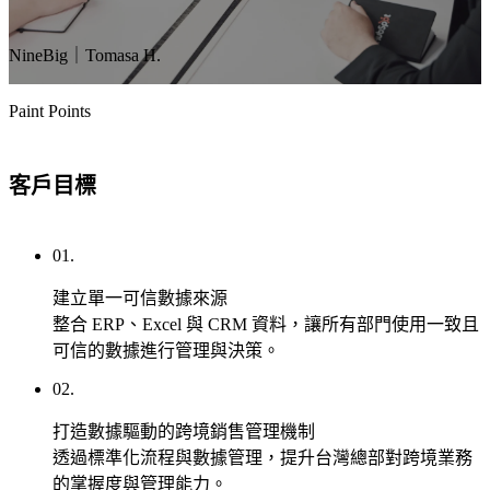
過
礎
持
快
NineBig｜Tomasa H.
續
速
的
建
內
站，
Paint Points
容
兼
經
顧
客戶目標
營，
美
建
觀
立
與
01.
信
功
任、
能，
建立單一可信數據來源
累
適
整合 ERP、Excel 與 CRM 資料，讓所有部門使用一致且
積
合
可信的數據進行管理與決策。
口
預
02.
碑，
算
讓
有
打造數據驅動的跨境銷售管理機制
消
限
透過標準化流程與數據管理，提升台灣總部對跨境業務
費
但
的掌握度與管理能力。