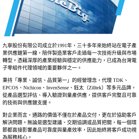
Hub
及
讓
目
每
標
個
受
頁
眾。
面
都
Smart
成功案例
九寧股份有限公司成立於1991年，三十多年來始終站在電子產
CRM
成
社
業供應鏈第一線，陪伴製造業客戶走過每一次技術升級與市場
為
群
轉型。憑藉深厚的產業經驗與穩定的供應能力，已成為台灣電
品
行
子零組件代理領域的重要夥伴之一。
牌
銷
說
秉持「專業、誠信、品質第一」的經營理念，代理 TDK、
More than just Marketing
服
故
EPCOS、Nichicon、InvenSense、鈺太（Zilltek）等多元品牌，
務
事、
台灣
從產品選型評估、導入驗證到量產供應，提供客戶完整且可靠
引
HubSpot
社
的技術與供應鏈支援。
導
鑽石級認
群
轉
對企業而言，通路的價值不僅在於產品交付，更在於協助客戶
證代理
行
換
解決問題。無論是選型建議、交期協調或品質把關，每一個環
商，我們
銷
的
節都直接影響產品可靠度與量產效率，因此始終將客戶成功視
提供從諮
的
場
為服務核心。
詢、導
核