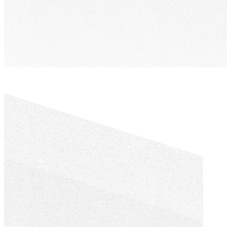
求
Web
的
App，
客
讓
戶
數
主
位
動
工
找
具
到。
真
正
貼
行
合
銷
你
自
的
動
營
化
運
服
邏
務
輯。
用
網站
系