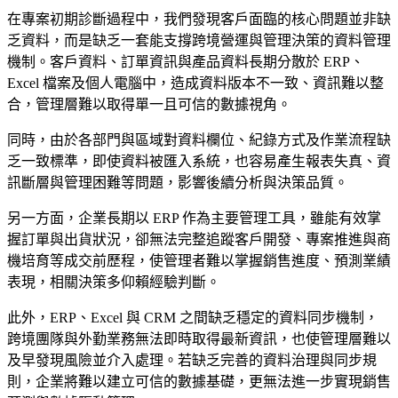
策
在專案初期診斷過程中，我們發現客戶面臨的核心問題並非缺
略
乏資料，而是缺乏一套能支撐跨境營運與管理決策的資料管理
工
機制。客戶資料、訂單資訊與產品資料長期分散於 ERP、
作。
Excel 檔案及個人電腦中，造成資料版本不一致、資訊難以整
合，管理層難以取得單一且可信的數據視角。
從品
牌曝
同時，由於各部門與區域對資料欄位、紀錄方式及作業流程缺
光到
乏一致標準，即使資料被匯入系統，也容易產生報表失真、資
客戶
訊斷層與管理困難等問題，影響後續分析與決策品質。
轉
另一方面，企業長期以 ERP 作為主要管理工具，雖能有效掌
換，
握訂單與出貨狀況，卻無法完整追蹤客戶開發、專案推進與商
我們
機培育等成交前歷程，使管理者難以掌握銷售進度、預測業績
用整
表現，相關決策多仰賴經驗判斷。
合性
的數
此外，ERP、Excel 與 CRM 之間缺乏穩定的資料同步機制，
位行
跨境團隊與外勤業務無法即時取得最新資訊，也使管理層難以
銷策
及早發現風險並介入處理。若缺乏完善的資料治理與同步規
略，
則，企業將難以建立可信的數據基礎，更無法進一步實現銷售
幫助