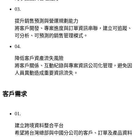
者
需
03.
在
要
決
專
提升銷售預測與營運規劃能力
策
業
將客戶開發、專案進度與訂單資訊串聯，建立可追蹤、
時
形
可分析、可預測的銷售管理模式。
自
象
04.
然
的
想
企
降低客戶資產流失風險
到
業，
將客戶關係、互動紀錄與專案資訊公司化管理，避免因
你。
快
人員異動造成重要資訊流失。
速
上
SEO
線、
客戶需求
與
即
內
刻
容
01.
運
行
作。
銷
建立跨境資料整合平台
服
希望將台灣總部與中國分公司的客戶、訂單及產品資料