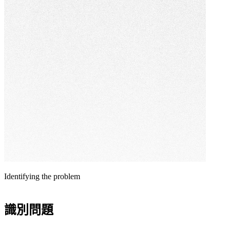
設計
統
不只
取
是好
代
看，
重
我們
複
以
的
GDD
人
成長
工
型驅
流
動為
程，
基
將
礎，
潛
聚焦
了解更多網站建置服務
在
在企
客
Identifying the problem
業產
戶
品、
的
銷售
識別問題
培
轉換
育
與數