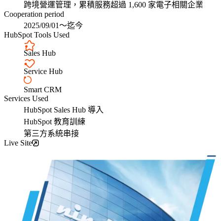
環
用
戶管理
跨境營運管理，累積服務超過 1,600 家電子相關企業
節，
者
Cooperation period
平台
Bubble Hub｜HubSpot 中文用戶社群
幫
體
HubSpot
2025/09/01～迄今
HubSpot Tools Used
助
驗，
價格
HubSpot
企
全
Sales Hub
功能查
業
程
找
在
Service Hub
客
對
製
Sales
Smart CRM
的
Hub
打
Services Used
Marketing
管
造
HubSpot Sales Hub 導入
Hub
道、
符
Content
HubSpot 教育訓練
用
Hub
合
第三方系統串接
對
企
Live Site
服務項目
的
業
方
需
式，
求
持
的
Service
續
網
Hub
Data
觸
站，
關於我們