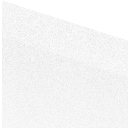
搜
流
尋
程
排
與
名、
特
吸
殊
引
功
高
能
意
需
圖
求，
流
打
量，
造
讓
專
品
屬
牌
的
被
企
真
業
正
系
有
統
需
或