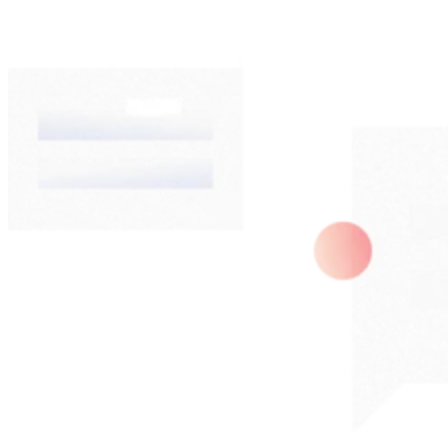
與
據
轉
上，
換
達到
自
最高
動
的營
化，
利效
讓
益。
行
銷
團
隊
專
注
在
更
有
價
值
的