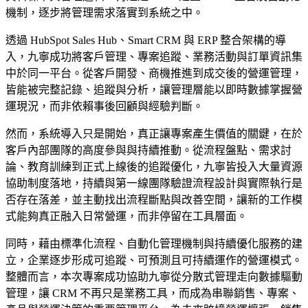
機制，逐步將管理需求落實到系統之中。
透過 HubSpot Sales Hub、Smart CRM 與 ERP 整合架構的導
入，九寧成功將客戶管理、專案追蹤、業務活動與訂單資訊集
中於同一平台。從客戶開發、商機推進到成交後的營運管理，
皆能被完整記錄、追蹤與分析，讓管理層能以即時數據掌握營
運現況，而非依賴事後回顧與經驗判斷。
然而，系統導入只是開始，真正讓專案產生價值的關鍵，在於
客戶內部團隊的高度參與與持續推動。從流程盤點、需求討
論、教育訓練到正式上線後的追蹤優化，九寧皆投入大量資源
協助制度落地，持續與第一線團隊驗證流程設計與實際執行是
否存在落差，並主動找出流程斷點與改善空間，讓新的工作模
式能夠真正融入日常營運，而非停留在工具層面。
同時，藉由標準化流程、自動化管理機制與持續優化服務的建
立，企業逐步形成可追蹤、可預測且可持續運作的營運模式。
整體而言，本次專案成功協助九寧從分散式管理走向數據驅動
管理，讓 CRM 不再只是業務工具，而成為串聯銷售、專案、