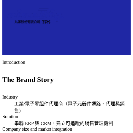
整
應
顧問服務
SEO 與內容行銷服務
合
客
用
HubSpot 證照
行銷自動化服務
行
製
程
產品總覽
銷
化
Marketing Hub
式
Sales Hub
網
導
Service Hub
整
站
入
Content Hub
合
新聞中心
設
Data Hub
與
品
Smart CRM
計
串
牌
HubSpot 價格
與
接
經
Introduction
HubSpot
開
營
證照
發
與
The Brand Story
產
數
從
品
位
品
HubSpot 全方位管理學院
總
Industry
行
牌
覽
工業/電子零組件代理商（電子元器件通路、代理與銷
銷
視
售）
的
覺
HubSpot
Solution
每
到
全方位
串聯 ERP 與 CRM，建立可追蹤的銷售管理機制
個
使
智能客
Company size and market integration