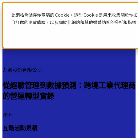
聯絡我們
此網站會儲存你電腦的 Cookie。這些 Cookie 是用來收集
自訂你的瀏覽體驗，以及關於此網站和其他媒體訪客的分析和指標。若
Case Study
資源中心
HubSpot
網
數
站
位
認
識
設
行
九寧股份有限公司
網站設計與建置
HubSpot
計
銷
Hubspot
從經驗管理到數據預測：跨境工業代理商
網站設計與建置總覽
與
策
HubSpot 服務
介紹
客製化網站設計與開發
的營運轉型實錄
HubSpot
網站範本
建
略
HubSpot 服務總覽
中文教
系統與產品開發
數位行銷策略
認識HubSpot
學
置
200+
Hubspot
Hubspot 介紹
數位行銷策略總覽
數
顧問服
HubSpot 中文導入教學
互動活動累積
部落格
數位整合行銷
位
務
應用程式導入與串接
社群行銷