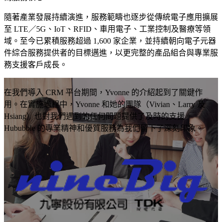
域。
入、串接
心，
了解更多 HubSpot 服務
隨著產業發展持續演進，服務範疇也逐步從傳統電子應用擴展
到教學的
是
至 LTE／5G、IoT、RFID、車用電子、工業控制及醫療等領
完整服
讓
域。至今已累積服務超過 1,600 家企業，並持續朝向電子元器
務，讓每
對
件綜合服務提供者的目標邁進，以更完整的產品組合與專業服
一間企業
的
模
務支援客戶成長。
都能真正
人
板
用好
在
網
在我們導入 CRM 平台期間，Yvonne 的介紹起到了關鍵作
HubSpot。
對
站
用。在實施過程中，Yvonne 和她的團隊（Vivian、Larry 及
的
建
Hsiang）也對我們遇到的任何問題提供了及時的支援。
時
置
Hububble 的專業精神和優質服務為我們留下了深刻印象。
機
看
以
見
成
你
熟
的
模
品
板
牌。
為
透
基