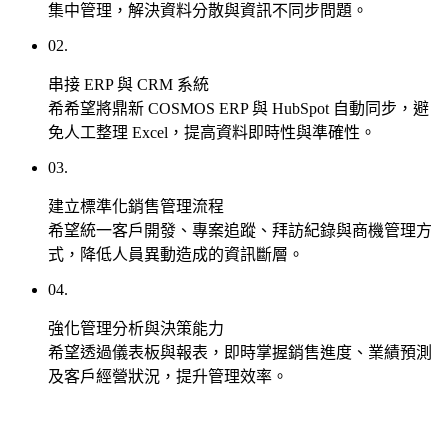
務
集中管理，解決資料分散與資訊不同步問題。
從
02.
企
關
業
串接 ERP 與 CRM 系統
鍵
系
希希望將鼎新 COSMOS ERP 與 HubSpot 自動同步，避
字
統
免人工整理 Excel，提高資料即時性與準確性。
策
開
略
03.
發
到
與
建立標準化銷售管理流程
內
Web
希望統一客戶開發、專案追蹤、拜訪紀錄與商機管理方
App
容
式，降低人員異動造成的資訊斷層。
建
佈
置
局，
04.
協
針
強化管理分析與決策能力
助
對
希望透過儀表板與報表，即時掌握銷售進度、業績預測
企
複
及客戶經營狀況，提升管理效率。
業
雜
提
業
升
務