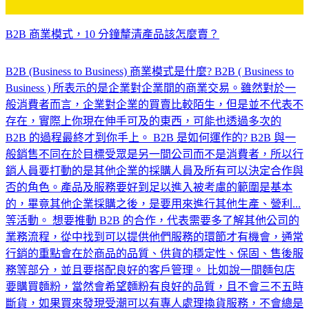
B2B 商業模式，10 分鐘釐清產品該怎麼賣？
B2B (Business to Business) 商業模式是什麼? B2B ( Business to
Business ) 所表示的是企業對企業間的商業交易。雖然對於一
般消費者而言，企業對企業的買賣比較陌生，但是並不代表不
存在，實際上你現在伸手可及的東西，可能也透過多次的
B2B 的過程最終才到你手上。 B2B 是如何運作的? B2B 與一
般銷售不同在於目標受眾是另一間公司而不是消費者，所以行
銷人員要打動的是其他企業的採購人員及所有可以決定合作與
否的角色。產品及服務要好到足以進入被考慮的範圍是基本
的，畢竟其他企業採購之後，是要用來進行其他生產、營利...
等活動。 想要推動 B2B 的合作，代表需要多了解其他公司的
業務流程，從中找到可以提供他們服務的環節才有機會，通常
行銷的重點會在於商品的品質、供貨的穩定性、保固、售後服
務等部分，並且要搭配良好的客戶管理。 比如說一間麵包店
要購買麵粉，當然會希望麵粉有良好的品質，且不會三不五時
斷貨，如果買來發現受潮可以有專人處理換貨服務，不會總是