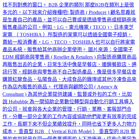
找不到對應的窗口。 B2B 企業的類別 那麼B2B在類別上是很
多元的，以下就來介紹幾種吧! 製造商 ( Producer ) 顧名思義就
是生產自己的產品，並可以自己賣或是透過零售商或經銷商來
販售產品的公司，例如、LG、東元機電 ( TECO )、日本東芝
家電 （ TOSHIBA ）所製造的家電可以透過全國電子經銷，
賣給一般消費者，LG、TECO、TOSHIBA 也可以自行將家電
產品系統，販售給其他商辦企業使用。 圖片來源：全國電子
EDM 經銷商與零售商 ( Reseller & Retailers ) 向製造商購買商品
再販售出去的企業，日常生活中像是早餐店、連鎖餐飲店、通
訊行等，經銷商與零售商不自己製造產品，像是很多早餐店會
購買紅龍食品、弘陽食品、大成食品的雞塊或其他冷凍食品來
作為店內販售的商品。 代理商與顧問公司 ( Agency &
Consultant ) 為其他企業提供建議、監督或外包的工作，比如
說 Hububble 為一間協助企業數位轉型與自動化行銷工具導入
的公司，就會與各大企業的管理、行銷、業務、客服部門合
作，分攤一部分企業的工作內容或協助他們能更有效率的完成
工作，長期下來不但企業績效提升，同時也省下更多人力物力
成本。 垂直型 B2B （ Vertical B2B Ｍodel ） 垂直型的 B2B 簡
單的來說就是在同一個產業裡面的上下游廠商，這些企業因為