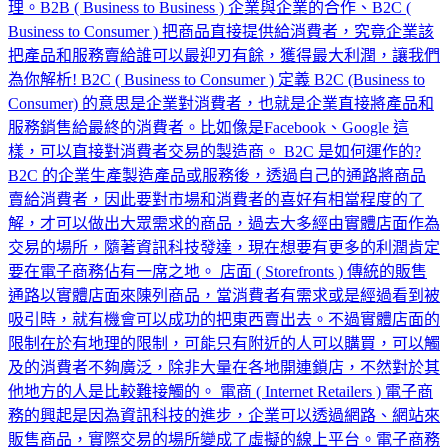
理。B2B ( Business to Business ) 企業與企業的合作、B2C (
Business to Consumer ) 把商品直接提供給消費者，究竟企業該
把產品和服務賣給誰可以最迎刃有餘，獲得最大利潤，讓我們
為你解析! B2C ( Business to Consumer ) 定義 B2C (Business to
Consumer) 的意思是企業對消費者，也就是企業直接將產品和
服務銷售給最終的消費者。比如像是Facebook、Google 這
樣，可以直接對消費者交易的製造商。 B2C 是如何運作的?
B2C 的企業生產製造產品或服務後，透過自己的通路將商品
賣給消費者，因此要對市場和消費者的喜好有相當程度的了
解，才可以做出大眾需求的商品，過去大多經由實體店面作為
交易的場所，隨著資訊科技發達，現在想要有更多的利潤肯定
要在電子商務佔有一席之地。 店面 ( Storefronts ) 傳統的販售
通路以實體店面來陳列商品，當消費者有需求或是經過看到被
吸引時，就有機會可以成功的把東西賣出去。不過實體店面的
限制在於有地理的限制，可能只有附近的人可以購買，可以觸
及的消費者不夠廣泛，除非大量在各地開連鎖店，不然對於其
他地方的人是比較難接觸的。 電商 ( Internet Retailers ) 電子商
務的興起是因為資訊科技的進步，企業可以透過網路、網站來
販售商品，實際交易的場所變成了虛擬的線上平台。電子商務