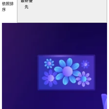
最新優
依照排
先
序