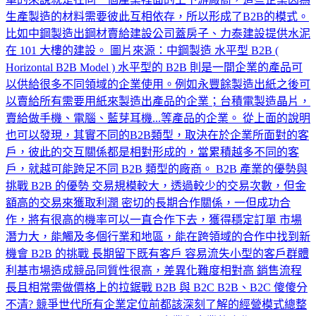
生產製造的材料需要彼此互相依存，所以形成了B2B的模式。
比如中鋼製造出鋼材賣給建設公司蓋房子、力泰建設提供水泥
在 101 大樓的建設。 圖片來源：中鋼製造 水平型 B2B (
Horizontal B2B Model ) 水平型的 B2B 則是一間企業的產品可
以供給很多不同領域的企業使用。例如永豐餘製造出紙之後可
以賣給所有需要用紙來製造出產品的企業；台積電製造晶片，
賣給做手機、電腦、藍芽耳機...等產品的企業。 從上面的說明
也可以發現，其實不同的B2B類型，取決在於企業所面對的客
戶，彼此的交互關係都是相對形成的，當累積越多不同的客
戶，就越可能跨足不同 B2B 類型的廠商。 B2B 產業的優勢與
挑戰 B2B 的優勢 交易規模較大，透過較少的交易次數，但金
額高的交易來獲取利潤 密切的長期合作關係，一但成功合
作，將有很高的機率可以一直合作下去，獲得穩定訂單 市場
潛力大，能觸及多個行業和地區，能在跨領域的合作中找到新
機會 B2B 的挑戰 長期留下既有客戶 容易流失小型的客戶群體
利基市場造成競品同質性很高，差異化難度相對高 銷售流程
長且相常需做價格上的拉鋸戰 B2B 與 B2C B2B、B2C 傻傻分
不清? 競爭世代所有企業定位前都該深刻了解的經營模式總整