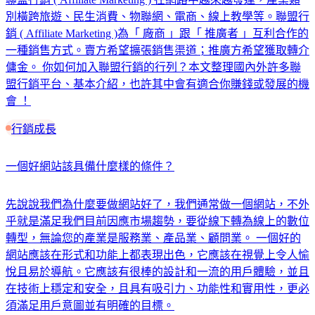
別橫跨旅遊、民生消費、物聯網、電商、線上教學等。聯盟行
銷 ( Affiliate Marketing )為「 廠商 」跟「 推廣者 」互利合作的
一種銷售方式。賣方希望擴張銷售渠道；推廣方希望獲取轉介
傭金。 你如何加入聯盟行銷的行列？本文整理國內外許多聯
盟行銷平台、基本介紹，也許其中會有適合你賺錢或發展的機
會 ！
行銷成長
一個好網站該具備什麼樣的條件？
先說說我們為什麼要做網站好了，我們通常做一個網站，不外
乎就是滿足我們目前因應市場趨勢，要從線下轉為線上的數位
轉型，無論您的產業是服務業、產品業、顧問業。 一個好的
網站應該在形式和功能上都表現出色，它應該在視覺上令人愉
悅且易於導航。它應該有很棒的設計和一流的用戶體驗，並且
在技術上穩定和安全，且具有吸引力、功能性和實用性，更必
須滿足用戶意圖並有明確的目標。