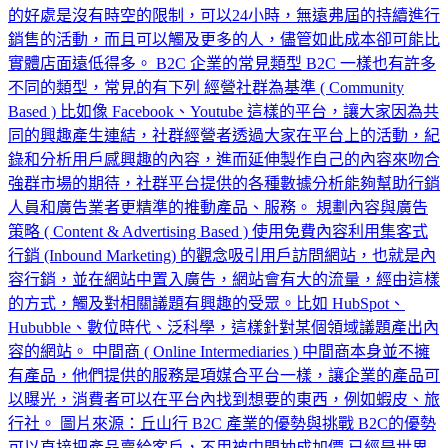
的好處是沒有時空的限制，可以24小時，無遠弗屆的持續進行
銷售的活動，而且可以觸及更多的人，儘管如此成本卻可能比
實體店面遠低得多。 B2C 企業的常見類型 B2C 一樣也有許多
不同的類型，常見的有下列 經營社群為基準 ( Community
Based ) 比如像 Facebook、Youtube 這樣的平台，讓大家因為共
同的興趣產生連結，社群經營者透過大家在平台上的活動，紀
錄和分析用戶感興趣的內容，進而延伸製作自己的內容來吻合
強群市場的期待，社群平台提供的各種數據分析能夠幫助行銷
人員和廣告業者更精準的推動產品、服務。 規劃內容與廣告
策略 ( Content & Advertising Based ) 使用免費內容利用集客式
行銷 (Inbound Marketing) 的觀念吸引用戶訪問網站，也就是內
容行銷，並在網站中置入廣告，網站會有大的流量，經由這樣
的方式，觸及對相關議題有興趣的受眾。比如 HubSpot、
Hububble、數位時代、泛科學，這樣針對某個領域議題產出內
容的網站。 中間商 ( Online Intermediaries ) 中間商本身並不擁
有產品，他們提供的服務是項媒合平台一樣，讓企業的產品可
以曝光，消費者可以在平台內找到想要的東西，例如蝦皮、旅
行社。 圖片來源：丘山行 B2C 產業的優勢與挑戰 B2C的優勢
可以直接把產品賣給客戶，不用被中間抽成加價 已經是世界