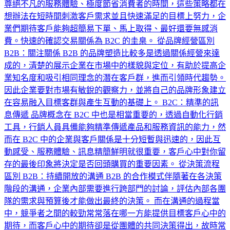
尊絕不凡的服務體驗、極度節省消費者的時間，這些策略都在
想辦法在短時間刺激客戶需求並且快速滿足的目標上努力，企
業們期待客戶能夠超簡易下單、馬上取得、最好還要無感消
費。快速的確認交易關係為 B2C 的圭臬。 從品牌經營區別
B2B：關注關係 B2B 的品牌塑造比較多是透過關係經營來達
成的，清楚的展示企業在市場中的樣貌與定位，有助於提高企
業知名度和吸引相同理念的潛在客戶群，進而引領時代趨勢。
因此企業要對市場有敏銳的觀察力，並將自己的品牌形象建立
在容易融入目標客群與產生互動的基礎上。 B2C：精準的訊
息傳遞 品牌概念在 B2C 中也是相當重要的，透過自動化行銷
工具，行銷人員具備能夠精準傳遞產品和服務資訊的能力，然
而在 B2C 中的企業與客戶關係是十分短暫與迅速的，因此互
動感受、服務體驗、訊息精簡鮮明就很重要，客戶心中對你留
存的最後印象將決定是否回頭購買的重要因素。 從決策流程
區別 B2B：持續開放的溝通 B2B 的合作模式伴隨著在各決策
階段的溝通，企業內部需要進行跨部門的討論，評估內部各團
隊的需求與預算後才能做出最終的決策。 而在溝通的過程當
中，競爭者之間的較勁常常落在哪一方能提供目標客戶心中的
期待，而客戶心中的期待卻是從團體的共同決策得出，故時常