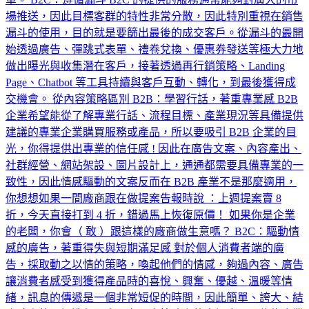
場推送，因此目標客群的特性非常分散，因此特別重視在銷售
漏斗的使用，目的就是要篩出最後的成交客戶。從漏斗的最開
始透過廣告、彈跳式表單、禮卷兌換、優惠券發送等極大力地
做出曝光與收集潛在客戶，接著透過再行銷策略、Landing
Page、Chatbot 等工具持續與客戶互動、轉化，到最後獲得成
交機會。 從內容策略區別 B2B：學習行話，著重專業感 B2B
企業希望能從了解專業行話、流程目標、產業現況等具備提供
建議的專業企業購買服務或產品，所以要吸引 B2B 企業的目
光，你得提供出專業的信任感 ! 因此在廣告文案、內容產出、
社群經營、網站架設、圖片設計上，通通都需要具備專業的一
致性，因此情感驅動的文案反而在 B2B 產業不是那麼適用，
你想想如果一間廠商跟在做提案告報時說 ：上週提案賣 8
折，今天直接打到 4 折，錯過馬上恢復原價！ 如果你是企業
的老闆，你會（ 敢 ）跟這樣的廠商做生意嗎？ B2C：驅動情
感的廣告，著重得失與短期滿足感 對於個人消費者端的廣
告，採取動之以情的策略，喚起他們的情感，夠過內容、廣告
讓消費者感受到獲得產品時的喜悅、興奮、優越、溫暖等情
緒，訊息的傳遞是一個非常短促的時間，因此簡單、誇大、結