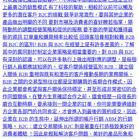
上最廣泛的銷售模式 有了科技的幫助，相較於以前可以觸及
更多的潛在客戶 B2C的挑戰 競爭非常激烈，要與其他企業的
產品做出明顯的不同 要對市場及消費者的喜好瞭若指掌，隨
時動態的調整經營策略和提供的服務 要不斷的學習和獲得最
新的資訊 訂單量和購買頻率比較低 回頭客培養相對較難 B2B
與 B2C 的區別? B2B 與 B2C 在經營上是有許多差異的，了解
其中的異同對於制定企業策略是相當重要的，對 B2B 與 B2C
有深刻的認識，可以在許多執行上做出相對應的調整，是每個
行銷人員都應該知道的。 從客戶關係經營區別 B2B：建立個
人關係 B2B 重視與既有和潛在的客戶推動長期的業務關係，
B2B 之間的交易型態往往都是定期購買的長期合作模式，因
此企業都會希望與客戶關係保持穩定，甚至形成非常密切的合
作同盟關係。在雙方生意確認合作之前，還會經歷一段很長的
磨合互動時期，要承接到一間企業的訂單，你可能需要通過對
方企業各部門的共同肯定，才會進入到最後的簽約成交，因此
企業在 B2B 的生態中，延伸出所謂的帳戶行銷 ABM 的行銷
策略。 B2C：建立交易關係 B2C 則是著重在打造極致美好的
消費者體驗 ！因此能輕鬆解決客戶問題、美好的產品形象和