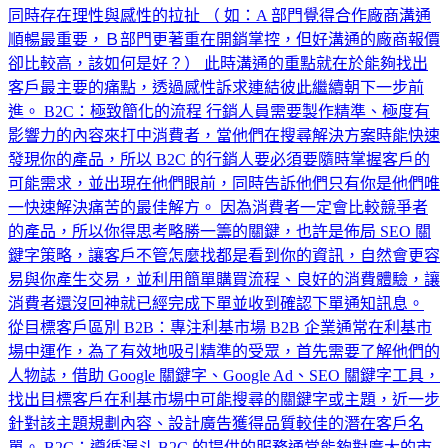
同時存在理性與感性的拉扯 （ 如：A 部門覺得合作廠商溝通
順暢最重要，Ｂ部門更著重在開銷掌控，但好溝通的廠商報價
卻比較高，該如何是好？） 此時溝通的重點就在於能夠找出
客戶最主要的痛點，透過感性訴求連結彼此繼續朝下一步前
進。 B2C：極致簡化的流程 行銷人員需要製作精準、極度有
影響力的內容來打中消費者，當他們在搜尋解決方案時能快速
發現你的產品，所以 B2C 的行銷人要必須要隨時掌握客戶的
可能需求，並出現在他們眼前，同時告訴他們只有你是他們唯
一快速解決痛苦的最佳解方。 因為消費者一定會比較競爭者
的產品，所以你得思考略勝一籌的關鍵，也許是佈局 SEO 關
鍵字策略，讓客戶不管怎麼找都是看到你的資訊，自然會更容
易與你產生交易，並利用簡單購買流程、良好的消費體驗，讓
消費者還沒回神就已經完成下單並收到確認下單通知訊息。
從目標客戶區別 B2B：專注利基市場 B2B 企業通常在利基市
場中運作，為了有效地吸引精準的受眾，首先需要了解他們的
人物誌，借助 Google 關鍵字、Google Ad、SEO 關鍵字工具，
找出目標客戶在利基市場中可能搜尋的關鍵字或主題，近一步
針對該主題規劃內容、設計廣告獲得品質較佳的潛在客戶名
單。 B2C：遵循漏斗 B2C 的提供的服務通常能夠對廣大的市