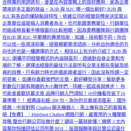
合時事的用詞造句，會是在內容策略上的良好應用．能為企業
帶來許多正面的效益。 B2B 與 B2C 哪一個比較好? B2B 與
B2C有各自的優缺點與特性，依據公司的經營目標來決定是以
企業單位或是個人消費者為主，也可能跟業務單位、行銷單位
的組成擅長著手哪個面向比較相關，因為業務團隊與行銷團隊
在B2B 與 B2C 中累積的專業技能、知識、技術都不同。你也
可以找一些資深前輩、經營模範需求諮詢，分析出你適合的方
向也許也是一種選擇的方式。 相信以上充分的介紹了 B2B 與
B2C 兩種不同經營模式的內涵與區別，透過對自身企業和市
場的了解，選擇出經營的最佳方法是所有企業主都在突破及追
尋的目標，行有餘力時也許還能兩者並行，因此沒有所謂一定
的答案。 如果你喜歡我們的文章，歡迎轉發分享！幫助更多
對數位行銷有興趣的大小夥伴們，持續一起成長與進步！ 你
可能會喜歡這篇文章 品牌行銷入門須知！10分鐘看完省下10
萬學費？！ 經典座右銘 200 句，為你的文案增添風采 ｜國外
經典｜中英對照 Chatbot 聊天機器人，馬上擁有自己的客服系
統【免費】 ｜HubSpot Chatbot 網路行銷，最實用的 9 種實戰
攻略 整合行銷公司在做什麼？讀這一篇就能懂！精選 3 大內
容幫你快速評估公司所需 ROI ：投資報酬率與計算公式是什