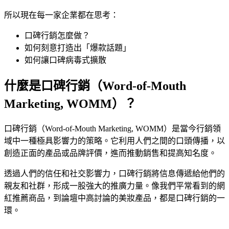
口碑行銷例子分享
所以現在每一家企業都在思考：
口碑行銷案例：Netflix
口碑行銷案例二：微熱山丘
口碑行銷怎麼做？
口碑行銷案例三：冰桶挑戰（Ice Bucket
如何刻意打造出「爆款話題」
Challenge）
如何讓口碑病毒式擴散
口碑行銷操作心法，了解人的心理
社交身價 Social Currency
什麼是
口碑行銷（Word-of-Mouth
觸發物 Triggers
情緒 Emotion
Marketing, WOMM）
？
曝光 Public
實用價值 Practical Value
口碑行銷（Word-of-Mouth Marketing, WOMM）
是當今行銷領
故事 Stories
域中一種極具影響力的策略。它利用人們之間的口頭傳播，以
你可能會喜歡這幾篇文章
創造正面的產品或品牌評價，進而推動銷售和提高知名度。
Related article
透過人們的信任和社交影響力，口碑行銷將信息傳遞給他們的
親友和社群，形成一股強大的推廣力量。像我們平常看到的網
紅推薦商品，到論壇中高討論的美妝產品，都是口碑行銷的一
環。