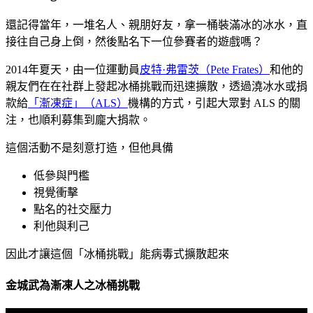
還記得當年，一堆名人、親朋好友，拿一桶裝滿冰的冰水，直
接往自己身上倒，然後點名下一位參賽者的遊戲嗎？
2014年夏天，由一位運動員
皮特·弗雷茨（Pete Frates）
和他的
親友們在在社群上發起冰桶挑戰而迅速擴散，透過澆冰水或捐
款給
「漸凍症」（ALS）
機構的方式，引起大眾對 ALS 的關
注，也順利募集到龐大捐款。
這個活動不是刻意打造，但他具備
低參與門檻
視覺衝擊
點名的社交壓力
利他與利己
因此才讓這個「冰桶挑戰」能病毒式擴散起來
金城武為漸凍人之冰桶挑戰