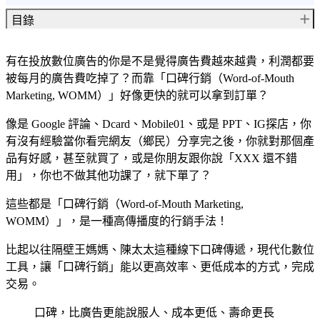
目錄
什麼是口碑行銷（Word-of-Mouth Marketing, WOMM）？
有在投放數位廣告的你是不是覺得廣告費越來越貴，利潤都要
口碑行銷的 5T 策略執行技巧！
被每月的廣告費吃掉了？而靠「
口碑行銷（Word-of-Mouth
Talkers 談論者
Marketing, WOMM）
」好像更快的就可以拿到訂單？
Topics 選擇熱門話題
Tools 話題操作工具
像是 Google 評論、Dcard、Mobile01、或是 PPT、IG探店，你
Taking Part 參與互動
有沒有經驗當你看完網友（鄉民）分享完之後，你就對那個產
品有好感，甚至就買了，或是你朋友跟你說「XXX 還不錯
Tracking 追蹤與調整
用」，你也不做其他功課了，就下單了？
口碑行銷的力量
這些都是「
口碑行銷（Word-of-Mouth Marketing,
如何規劃成功的口碑行銷？
WOMM）
」，是一種高傳播度的行銷手法！
設定口碑行銷目標
比起以往隔壁王媽媽、陳太太這種線下口碑傳遞，現代化數位
鎖定並分析目標受眾
工具，讓「口碑行銷」能以更高效率、更低成本的方式，完成
創造有價值的內容
交易。
收集客戶意見及回饋
口碑，比廣告更能說服人、成本更低、壽命更長