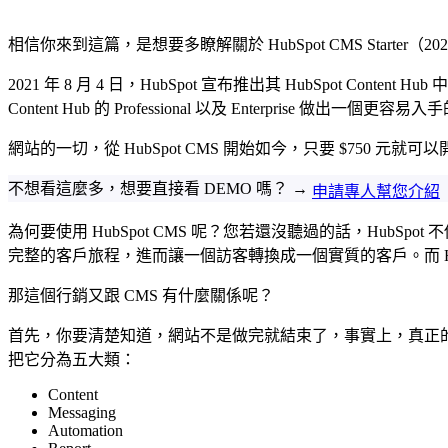
HubSpot Content Hub Starter
相信你來到這篇，是想要多瞭解關於 HubSpot CMS Starter（2
行銷
網站建置
2021 年 8 月 4 日，HubSpot 宣布推出其 HubSpot Con
主機代管與維護
Content Hub 的 Professional 以及 Enterpri
HubSpot Content Hub Starter 的最佳案例演示
產品概念測試
網站的一切，從 HubSpot CMS 開始如今，只要 $750 元就可以
建立子品牌的網站
不想看這麼多，想要直接看 DEMO 嗎？ →
行銷資源型的網站
申請專人幫您介紹
與客戶服務結合
為何要使用 HubSpot CMS 呢？您若還沒聽過的話，HubSpot
HubSpot Content Hub Starter 會有什麼樣的功能限制？
完整的客戶旅程，進而讓一個訪客轉換成一個實質的客戶。而 Hu
功能
限制
那這個行銷又跟 CMS 有什麼關係呢？
HubSpot Content Hub 的費用是多少？
我適合 HubSpot Content Hub Starter 嗎？
首先，你要清楚知道，網站不是做完就結束了，事實上，真正
你可能會喜歡
把它分為五大類：
Content
Messaging
Automation