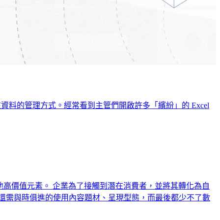
資料的管理方式。經常看到主管們開啟許多「繽紛」的 Excel
他高價值元素。 企業為了接觸到潛在消費者，並將其轉化為自
還需與時俱進的使用內容題材、呈現型態，而最後都少不了數