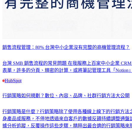
銷售流程管理：80% 台灣中小企業沒有完整的商機管理流程？
台灣 SMB 銷售流程的常見問題 在我服務上百家中小企業 C
表單，許多的分頁、精密的計算，或將筆記管理工具「Notio
HubSpot
行銷策略如何規劃？數位、內容、品牌、社群行銷方法大公開
行銷策略是什麼 ? 行銷策略除了使用各種線上線下的行銷方
身產品或服務，不停地透過來自客戶的數據反饋持續調整通盤
據分析追蹤，反覆操作這些步驟，精粹出最合適的行銷策略來