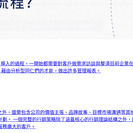
RM 導入的過程，一開始都需要對客戶做需求訪談與釐清目前企業在
n」藉由分析型同仁們的才能，做出許多管理報表。
法之外，還需包含公司的價值主張、品牌故事、目標市場溝通等其
計劃。 一個完整的行銷策略除了涵蓋核心的行銷理論結構之外，
服務廣大的客戶。