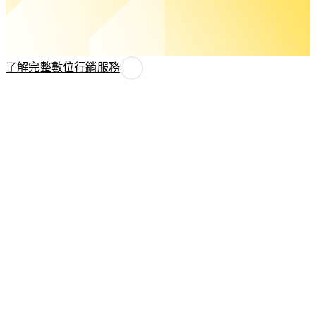
搜
流
尋
程
排
與
名、
特
了解完整數位行銷服務
吸
殊
引
功
高
能
意
需
圖
求，
流
打
量，
造
讓
專
品
屬
牌
的
被
企
真
業
正
系
有
統
需
或