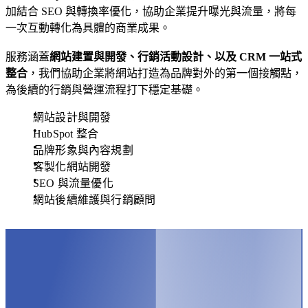
Hub
及
讓
加結合 SEO 與轉換率優化，協助企業提升曝光與流量，將每
目
每
一次互動轉化為具體的商業成果。
標
個
受
頁
服務涵蓋
網站建置與開發、行銷活動設計、以及 CRM 一站式
眾。
面
整合
，我們協助企業將網站打造為品牌對外的第一個接觸點，
都
為後續的行銷與營運流程打下穩定基礎。
Smart
成功案例
CRM
成
社
網站設計與開發
為
群
HubSpot 整合
品
行
品牌形象與內容規劃
牌
銷
客製化網站開發
說
More than just Marketing
服
SEO 與流量優化
故
務
網站後續維護與行銷顧問
事、
台灣
引
HubSpot
社
導
鑽石級認
群
/
English
繁體中文
轉
證代理
行
換
商，我們
銷
的
提供從諮
的
場
詢、導
核