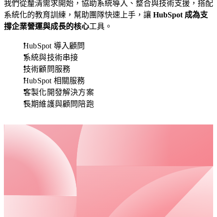
過
礎
我們從釐清需求開始，協助系統導入、整合與技術支援，搭配
持
快
系統化的教育訓練，幫助團隊快速上手，讓
HubSpot 成為支
續
速
撐企業營運與成長的核心
工具。
的
建
HubSpot 導入顧問
內
站，
系統與技術串接
容
兼
技術顧問服務
經
顧
HubSpot 相關服務
營，
美
客製化開發解決方案
建
觀
長期維護與顧問陪跑
立
與
信
功
任、
能，
累
適
積
合
口
預
碑，
算
讓
有
消
限
費
但