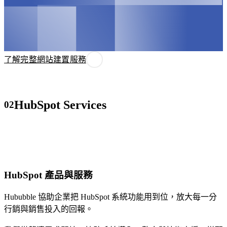
域。
入、串接
心，
了解更多 HubSpot 服務
到教學的
是
完整服
讓
務，讓每
對
一間企業
的
了解完整網站建置服務
模
都能真正
人
板
用好
在
網
HubSpot。
對
站
HubSpot Services
02
的
建
時
置
機
看
以
見
成
你
熟
HubSpot 產品與服務
的
模
品
板
Hububble 協助企業把 HubSpot 系統功能用到位，放大每一分
牌。
為
行銷與銷售投入的回報。
透
基