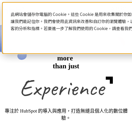
聯絡我們
此網站會儲存你電腦的 Cookie。這些 Cookie 是用來收集關
讓我們能記住你。我們會使用此資訊來改善和自訂你的瀏覽體驗，
客的分析和指標。若要進一步了解我們使用的 Cookie，請查看我
資源中心
HubSpot
網
數
站
位
more
認
識
than just
設
行
網站設計與建置
HubSpot
Automat
計
銷
Hubspot
網站設計與建置總覽
與
策
HubSpot 服務
介紹
客製化網站設計與開發
HubSpot
網站範本
建
略
HubSpot 服務總覽
中文教
系統與產品開發
數位行銷策略
認識HubSpot
學
置
專注於 HubSpot 的導入與應用，打造無縫且個人化的數位體
Hubspot
Hubspot 介紹
數位行銷策略總覽
數
驗。
顧問服
HubSpot 中文導入教學
部落格
數位整合行銷
位
務
應用程式導入與串接
社群行銷