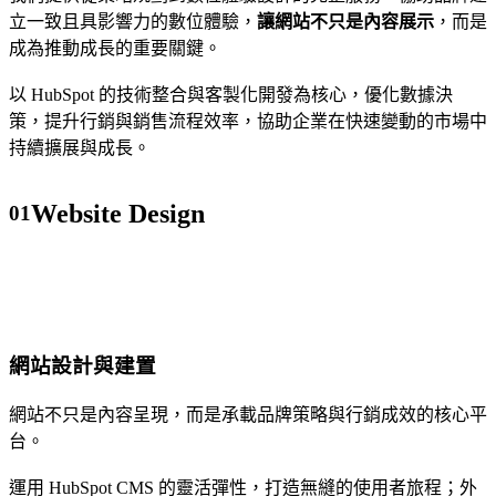
環
用
戶管理
立一致且具影響力的數位體驗，
讓網站不只是內容展示
，而是
節，
者
平台
Bubble Hub｜HubSpot 中文用戶社群
成為推動成長的重要關鍵。
幫
體
HubSpot
助
驗，
價格
以 HubSpot 的技術整合與客製化開發為核心，優化數據決
HubSpot
企
全
策，提升行銷與銷售流程效率，協助企業在快速變動的市場中
功能查
業
程
持續擴展與成長。
找
在
客
對
製
Sales
Website Design
01
的
Hub
打
Marketing
管
造
Hub
道、
符
Content
用
Hub
合
對
企
服務項目
的
業
網站設計與建置
方
需
式，
求
網站不只是內容呈現，而是承載品牌策略與行銷成效的核心平
持
的
Service
台。
續
網
Hub
Data
觸
站，
運用 HubSpot CMS 的靈活彈性，打造無縫的使用者旅程；外
關於我們