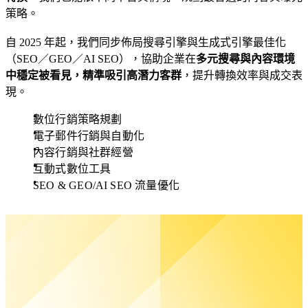
務
策略。
從
企
自 2025 年起，我們同步佈局搜尋引擎與生成式引擎最佳化
關
業
（SEO／GEO／AI SEO），協助企業在
多元搜尋與內容環境
鍵
系
中穩定被看見，精準吸引高潛力客群
，提升轉換效率與成交表
字
統
現。
策
開
略
發
數位行銷策略規劃
到
與
電子郵件行銷與自動化
內
Web
內容行銷與社群經營
App
容
互動式數位工具
建
佈
SEO & GEO/AI SEO 流量優化
置
局，
協
針
助
對
企
複
業
雜
提
業
升
務