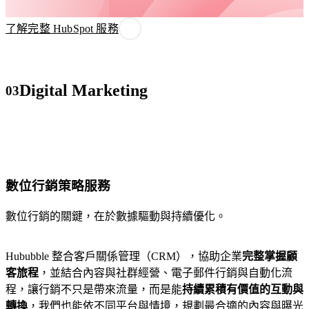
者
需
在
要
了解完整 HubSpot 服務
決
專
策
業
時
形
Digital Marketing
03
自
象
然
的
想
企
到
業，
你。
快
速
數位行銷策略服務
上
SEO
線、
與
數位行銷的關鍵，在於數據驅動與持續優化。
即
內
刻
容
Hububble 整合客戶關係管理（CRM），協助企業
完整掌握顧
運
行
客旅程
，並結合內容與社群經營、電子郵件行銷與自動化流
作。
銷
程，讓行銷不只是帶來流量，而是能
持續累積有價值的互動與
服
轉換
，我們也能依不同平台與情境，規劃最合適的內容與曝光