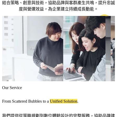
整
應
顧問服務
結合策略、創意與技術，協助品牌與客群產生共鳴，提升忠誠
SEO 與內容行銷服務
合
客
用
HubSpot 證照
度與營運效益，為企業建立持續成長動能。
行銷自動化服務
行
製
程
產品總覽
銷
化
Marketing Hub
式
Sales Hub
網
導
Service Hub
整
站
入
Content Hub
合
新聞中心
設
Data Hub
與
品
Smart CRM
計
串
牌
HubSpot 價格
與
接
經
HubSpot
開
營
證照
發
與
產
數
從
品
位
品
HubSpot 全方位管理學院
總
行
牌
Our Service
覽
銷
視
的
覺
HubSpot
From Scattered Bubbles to a
Unified Solution
.
每
到
全方位
個
使
智能客
我們提供從策略規劃到數位體驗設計的完整服務，協助品牌建