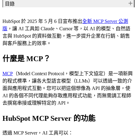
目錄
什麼是 MCP？
HubSpot 於 2025 年 5 月 6 日宣布推出
全新 MCP Server 公測
HubSpot MCP Server 的功能
版
，讓 AI 工具如 Claude、Cursor 等，以 AI 的模型、自然語
實際應用範例
言與 HubSpot 的資料做互動，進一步提升企業在行銷、銷售
如何開始使用
與客戶服務上的效率。
關於 HubSpot
關於 Hububble
什麼是 MCP？
你有興趣的話題
MCP
（Model Context Protocol，模型上下文協定）是一項新興
的程式標準，讓各大型語言模型（LLMs）可以透過一致的介
面與應用程式互動。您可以把這個想像為 API 的抽象層，使
AI 的各個不同代理能夠存取應用程式功能，而無需請工程師
去撰寫串接或理解特定的 API。
HubSpot MCP Server 的功能
透過 MCP Server，AI 工具可以：