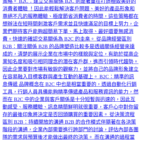
策略。 B2C：建立交易關係 B2C 則是著重在打造極致美好的
消費者體驗 ！因此能輕鬆解決客戶問題、美好的產品形象和
尊絕不凡的服務體驗、極度節省消費者的時間，這些策略都在
想辦法在短時間刺激客戶需求並且快速滿足的目標上努力，企
業們期待客戶能夠超簡易下單、馬上取得、最好還要無感消
費。快速的確認交易關係為 B2C 的圭臬。 從品牌經營區別
B2B：關注關係 B2B 的品牌塑造比較多是透過關係經營來達
成的，清楚的展示企業在市場中的樣貌與定位，有助於提高企
業知名度和吸引相同理念的潛在客戶群，進而引領時代趨勢。
因此企業要對市場有敏銳的觀察力，並將自己的品牌形象建立
在容易融入目標客群與產生互動的基礎上。 B2C：精準的訊
息傳遞 品牌概念在 B2C 中也是相當重要的，透過自動化行銷
工具，行銷人員具備能夠精準傳遞產品和服務資訊的能力，然
而在 B2C 中的企業與客戶關係是十分短暫與迅速的，因此互
動感受、服務體驗、訊息精簡鮮明就很重要，客戶心中對你留
存的最後印象將決定是否回頭購買的重要因素。 從決策流程
區別 B2B：持續開放的溝通 B2B 的合作模式伴隨著在各決策
階段的溝通，企業內部需要進行跨部門的討論，評估內部各團
隊的需求與預算後才能做出最終的決策。 而在溝通的過程當