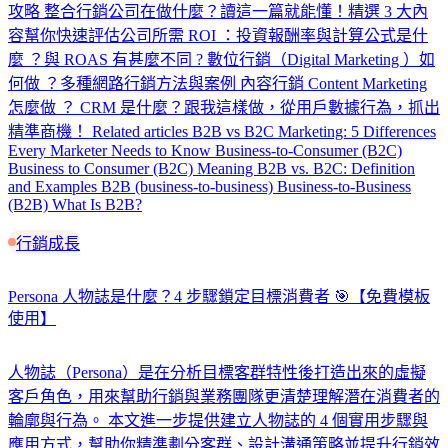
攻略 整合行銷公司在做什麼？讀這一篇就能懂！精選 3 大內
容幫你快速評估公司所需 ROI ：投資報酬率與計算公式是什
麼 ？與 ROAS 有甚麼不同 ? 數位行銷（Digital Marketing ）如
何做 ？多種網路行銷方法與案例 內容行銷 Content Marketing
怎麼做 ？ CRM 是什麼？跟我這樣做，從用戶數據行為，抓出
精準商機！ Related articles B2B vs B2C Marketing: 5 Differences
Every Marketer Needs to Know Business-to-Consumer (B2C)
Business to Consumer (B2C) Meaning B2B vs. B2C: Definition
and Examples B2B (business-to-business) Business-to-Business
(B2B) What Is B2B?
行銷成長
Persona 人物誌是什麼？4 步驟鎖定目標消費者 🎯【免費模板
使用】
人物誌（Persona）是在分析目標客群特性後打造出來的虛擬
客戶角色，用來幫助行銷與業務團隊更清楚理解潛在消費者的
輪廓與行為。 本文進一步提供建立人物誌的 4 個實用步驟與
應用方式，幫助你精準劃分客群、設計溝通策略並提升行銷效