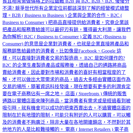
長且相常需做價格上的拉鋸戰 B2B 與 B2C B2B、B2C 傻傻分
不清? 競爭世代所有企業定位前都該深刻了解的經營模式總整
理。B2B ( Business to Business ) 企業與企業的合作、B2C (
Business to Consumer ) 把商品直接提供給消費者，究竟企業該
把產品和服務賣給誰可以最迎刃有餘，獲得最大利潤，讓我們
為你解析! B2C ( Business to Consumer ) 定義 B2C (Business to
Consumer) 的意思是企業對消費者，也就是企業直接將產品和
服務銷售給最終的消費者。比如像是Facebook、Google 這
樣，可以直接對消費者交易的製造商。 B2C 是如何運作的?
B2C 的企業生產製造產品或服務後，透過自己的通路將商品
賣給消費者，因此要對市場和消費者的喜好有相當程度的了
解，才可以做出大眾需求的商品，過去大多經由實體店面作為
交易的場所，隨著資訊科技發達，現在想要有更多的利潤肯定
要在電子商務佔有一席之地。 店面 ( Storefronts ) 傳統的販售
通路以實體店面來陳列商品，當消費者有需求或是經過看到被
吸引時，就有機會可以成功的把東西賣出去。不過實體店面的
限制在於有地理的限制，可能只有附近的人可以購買，可以觸
及的消費者不夠廣泛，除非大量在各地開連鎖店，不然對於其
他地方的人是比較難接觸的。 電商 ( Internet Retailers ) 電子商