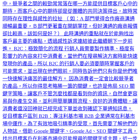
中，競爭者之間的較勁常常落在哪一方能提供目標客戶心中的
期待，而客戶心中的期待卻是從團體的共同決策得出，故時常
同時存在理性與感性的拉扯 （ 如：A 部門覺得合作廠商溝通
順暢最重要，Ｂ部門更著重在開銷掌控，但好溝通的廠商報價
卻比較高，該如何是好？） 此時溝通的重點就在於能夠找出
客戶最主要的痛點，透過感性訴求連結彼此繼續朝下一步前
進。 B2C：極致簡化的流程 行銷人員需要製作精準、極度有
影響力的內容來打中消費者，當他們在搜尋解決方案時能快速
發現你的產品，所以 B2C 的行銷人要必須要隨時掌握客戶的
可能需求，並出現在他們眼前，同時告訴他們只有你是他們唯
一快速解決痛苦的最佳解方。 因為消費者一定會比較競爭者
的產品，所以你得思考略勝一籌的關鍵，也許是佈局 SEO 關
鍵字策略，讓客戶不管怎麼找都是看到你的資訊，自然會更容
易與你產生交易，並利用簡單購買流程、良好的消費體驗，讓
消費者還沒回神就已經完成下單並收到確認下單通知訊息。
從目標客戶區別 B2B：專注利基市場 B2B 企業通常在利基市
場中運作，為了有效地吸引精準的受眾，首先需要了解他們的
人物誌，借助 Google 關鍵字、Google Ad、SEO 關鍵字工具，
找出目標客戶在利基市場中可能搜尋的關鍵字或主題，近一步