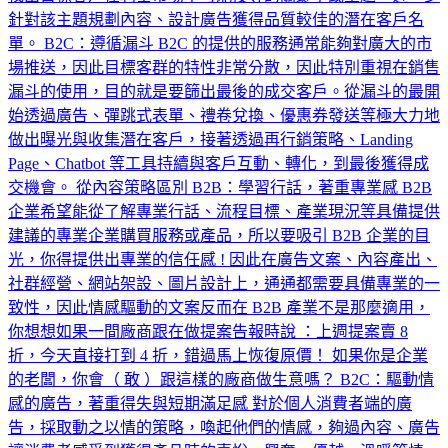
針對該主題規劃內容、設計廣告獲得品質較佳的潛在客戶名
單。 B2C：遵循漏斗 B2C 的提供的服務通常能夠對廣大的市
場推送，因此目標客群的特性非常分散，因此特別重視在銷售
漏斗的使用，目的就是要篩出最後的成交客戶。從漏斗的最開
始透過廣告、彈跳式表單、禮卷兌換、優惠券發送等極大力地
做出曝光與收集潛在客戶，接著透過再行銷策略、Landing
Page、Chatbot 等工具持續與客戶互動、轉化，到最後獲得成
交機會。 從內容策略區別 B2B：學習行話，著重專業感 B2B
企業希望能從了解專業行話、流程目標、產業現況等具備提供
建議的專業企業購買服務或產品，所以要吸引 B2B 企業的目
光，你得提供出專業的信任感 ! 因此在廣告文案、內容產出、
社群經營、網站架設、圖片設計上，通通都需要具備專業的一
致性，因此情感驅動的文案反而在 B2B 產業不是那麼適用，
你想想如果一間廠商跟在做提案告報時說 ：上週提案賣 8
折，今天直接打到 4 折，錯過馬上恢復原價！ 如果你是企業
的老闆，你會（ 敢 ）跟這樣的廠商做生意嗎？ B2C：驅動情
感的廣告，著重得失與短期滿足感 對於個人消費者端的廣
告，採取動之以情的策略，喚起他們的情感，夠過內容、廣告