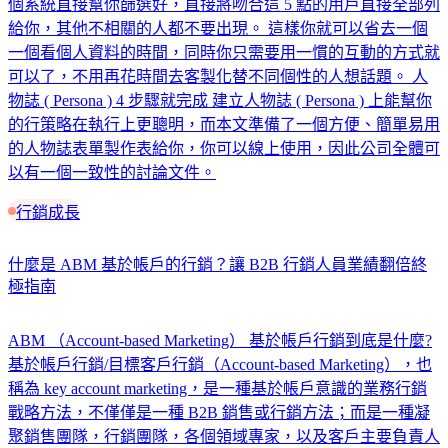
個系統直接幫你篩選好，直接將吻合這 5 點的用戶直接全部列
給你，其他不相關的人都不要出現。 這樣你就可以省去一個
一個看個人資料的時間，同時你只需要用一慣的互動的方式就
可以了，不用再花時間去客製化替不同個性的人想話題。 人
物誌 ( Persona ) 4 步驟就完成 建立人物誌 ( Persona ) 上能幫你
的行策略在執行上更聰明，而本文準備了一個方便、簡單易用
的人物誌表單製作表給你，你可以線上使用，因此公司全體可
以有一個一致性的討論文件。
行銷成長
什麼是 ABM 基於帳戶的行銷？讓 B2B 行銷人員業績翻倍終
極指南
ABM （Account-based Marketing） 基於帳戶行銷到底是什麼?
基於帳戶行銷/目標客戶行銷（Account-based Marketing），也
稱為 key account marketing，是一種基於帳戶意識的業務行銷
戰略方法，不僅僅是一種 B2B 銷售或行銷方法；而是一種凝
聚銷售團隊，行銷團隊，各個領域專家，以及客戶主要負責人