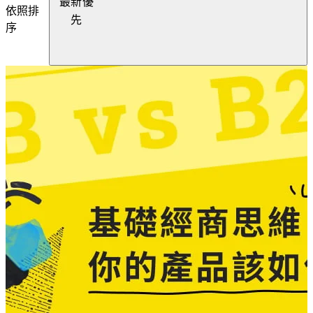
最新優
依照排
先
序