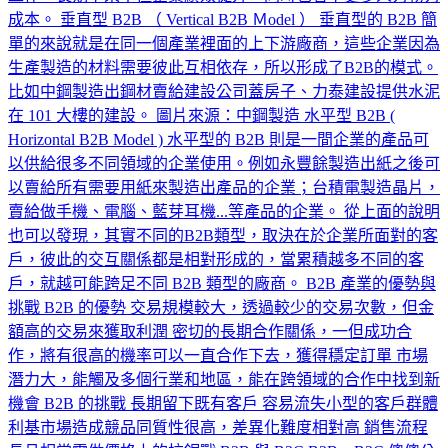
成本。 垂直型 B2B （ Vertical B2B Ｍodel ） 垂直型的 B2B 簡
單的來說就是在同一個產業裡面的上下游廠商，這些企業因為
生產製造的材料需要彼此互相依存，所以形成了B2B的模式。
比如中鋼製造出鋼材賣給建設公司蓋房子、力泰建設提供水泥
在 101 大樓的建設。 圖片來源：中鋼製造 水平型 B2B (
Horizontal B2B Model ) 水平型的 B2B 則是一間企業的產品可
以供給很多不同領域的企業使用。例如永豐餘製造出紙之後可
以賣給所有需要用紙來製造出產品的企業；台積電製造晶片，
賣給做手機、電腦、藍芽耳機...等產品的企業。 從上面的說明
也可以發現，其實不同的B2B類型，取決在於企業所面對的客
戶，彼此的交互關係都是相對形成的，當累積越多不同的客
戶，就越可能跨足不同 B2B 類型的廠商。 B2B 產業的優勢與
挑戰 B2B 的優勢 交易規模較大，透過較少的交易次數，但金
額高的交易來獲取利潤 密切的長期合作關係，一但成功合
作，將有很高的機率可以一直合作下去，獲得穩定訂單 市場
潛力大，能觸及多個行業和地區，能在跨領域的合作中找到新
機會 B2B 的挑戰 長期留下既有客戶 容易流失小型的客戶群體
利基市場造成競品同質性很高，差異化難度相對高 銷售流程