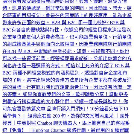
讓消費者感受到獲得產品時的喜悅、興奮、優越、溫暖等情
緒，訊息的傳遞是一個非常短促的時間，因此簡單、誇大、結
合時事的用詞造句，會是在內容策略上的良好應用．能為企業
帶來許多正面的效益。 B2B 與 B2C 哪一個比較好? B2B 與
B2C有各自的優缺點與特性，依據公司的經營目標來決定是以
企業單位或是個人消費者為主，也可能跟業務單位、行銷單位
的組成擅長著手哪個面向比較相關，因為業務團隊與行銷團隊
在B2B 與 B2C 中累積的專業技能、知識、技術都不同。你也
可以找一些資深前輩、經營模範需求諮詢，分析出你適合的方
向也許也是一種選擇的方式。 相信以上充分的介紹了 B2B 與
B2C 兩種不同經營模式的內涵與區別，透過對自身企業和市
場的了解，選擇出經營的最佳方法是所有企業主都在突破及追
尋的目標，行有餘力時也許還能兩者並行，因此沒有所謂一定
的答案。 如果你喜歡我們的文章，歡迎轉發分享！幫助更多
對數位行銷有興趣的大小夥伴們，持續一起成長與進步！ 你
可能會喜歡這篇文章 品牌行銷入門須知！10分鐘看完省下10
萬學費？！ 經典座右銘 200 句，為你的文案增添風采 ｜國外
經典｜中英對照 Chatbot 聊天機器人，馬上擁有自己的客服系
統【免費】 ｜HubSpot Chatbot 網路行銷，最實用的 9 種實戰