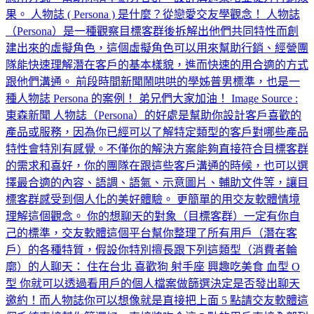
果。 人物誌 ( Persona ) 是什麼？從戀愛交友學觀念！ 人物誌
（Persona）是一種觀察目標客群後拆解出他們共同特性而創
建出來的虛擬角色，這個虛擬角色可以用來幫助行銷、經營團
隊能快速理解潛在客戶的基本樣貌，進而快速的用合適的方式
跟他們溝通。 前段時間新聞鬧哄哄的學姊普男標準，也是一
種人物誌 Persona 的案例！ 弟兄們大家加油！ Image Source :
東森新聞 人物誌（Persona）的好處是幫助你設計客戶喜歡的
產品或服務，因為你已經可以了解特定類型的客戶對哪些產品
特性會特別有感覺。不僅你的解決方案能夠直接符合目標客群
的需求和喜好，你的團隊在跟這些客戶溝通的時候，也可以選
擇最合適的內容、語調、語氣、示意圖片、輔助文件等，讓目
標客群感受到個人化的美好體驗。 更簡單的用交友軟體情境
理解這個觀念。 你的想聊天的對象（目標客群）一定有你自
己的標準，交友軟體這個平台幫你整理了所有用戶（潛在客
戶）的各種特質，假設你特別擅長跟下列這類型（消費者輪
廓）的人聊天： 住在台北 喜歡狗 射手座 興趣吃美食 血型 O
型 你就可以透過看用戶的個人檔案做篩選決定是否發出聊天
邀約！而人物誌你可以想像就是直接把上面 5 點請交友軟體這