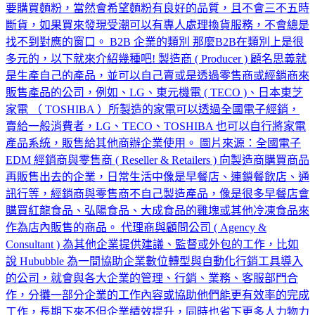
要購買麵粉，當然會希望麵粉有良好的品質，且不會三不五時
斷貨，如果買來發現受潮可以有專人處理換貨服務，不會總是
找不到對應的窗口。 B2B 企業的類別 那麼B2B在類別上是很
多元的，以下就來介紹幾種吧! 製造商 ( Producer ) 顧名思義就
是生產自己的產品，並可以自己賣或是透過零售商或經銷商來
販售產品的公司，例如、LG、東元機電 ( TECO )、日本東芝
家電 （ TOSHIBA ）所製造的家電可以透過全國電子經銷，
賣給一般消費者，LG、TECO、TOSHIBA 也可以自行將家電
產品系統，販售給其他商辦企業使用。 圖片來源：全國電子
EDM 經銷商與零售商 ( Reseller & Retailers ) 向製造商購買商品
再販售出去的企業，日常生活中像是早餐店、連鎖餐飲店、通
訊行等，經銷商與零售商不自己製造產品，像是很多早餐店會
購買紅龍食品、弘陽食品、大成食品的雞塊或其他冷凍食品來
作為店內販售的商品。 代理商與顧問公司 ( Agency &
Consultant ) 為其他企業提供建議、監督或外包的工作，比如
說 Hububble 為一間協助企業數位轉型與自動化行銷工具導入
的公司，就會與各大企業的管理、行銷、業務、客服部門合
作，分攤一部分企業的工作內容或協助他們能更有效率的完成
工作，長期下來不但企業績效提升，同時也省下更多人力物力