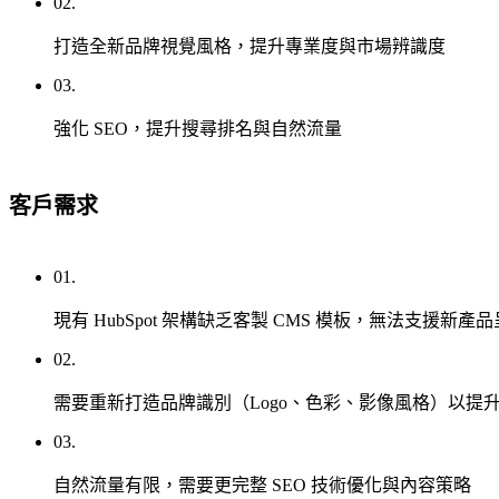
02.
域。
入、串接
心，
了解更多 HubSpot 服務
打造全新品牌視覺風格，提升專業度與市場辨識度
到教學的
是
完整服
讓
03.
務，讓每
對
一間企業
強化 SEO，提升搜尋排名與自然流量
的
模
都能真正
人
板
用好
在
網
客戶需求
HubSpot。
對
站
的
建
時
置
01.
機
看
以
現有 HubSpot 架構缺乏客製 CMS 模板，無法支援新產
見
成
02.
你
熟
的
模
需要重新打造品牌識別（Logo、色彩、影像風格）以提
品
板
03.
牌。
為
透
基
自然流量有限，需要更完整 SEO 技術優化與內容策略