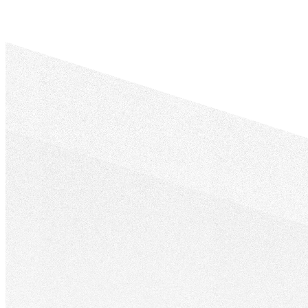
過
礎
持
快
續
速
的
建
內
站，
容
兼
經
顧
營，
美
建
觀
立
與
信
功
任、
能，
累
適
積
合
口
預
碑，
算
讓
有
消
限
費
但