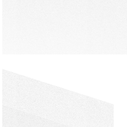
者
需
在
要
決
專
策
業
時
形
自
象
然
的
想
企
到
業，
你。
快
速
上
SEO
線、
與
即
內
刻
容
運
行
作。
銷
服