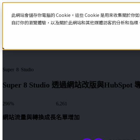
此網站會儲存你電腦的 Cookie。這些 Cookie 是用來收集
自訂你的瀏覽體驗，以及關於此網站和其他媒體訪客的分析和指標。若
Case Study
資源中心
HubSpot
網
數
站
位
認
識
設
行
Super 8 Studio
網站設計與建置
HubSpot
計
銷
Super 8 Studio 透過網站改版與H
Hubspot
網站設計與建置總覽
與
策
HubSpot 服務
介紹
客製化網站設計與開發
HubSpot
網站範本
建
略
296%
6,261
HubSpot 服務總覽
中文教
系統與產品開發
數位行銷策略
認識HubSpot
學
置
網站流量與轉換成長
名單增加
Hubspot
Hubspot 介紹
數位行銷策略總覽
數
顧問服
HubSpot 中文導入教學
部落格
數位整合行銷
位
務
應用程式導入與串接
社群行銷