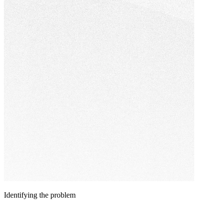
務
從
企
關
業
鍵
系
字
統
策
開
略
發
到
與
內
Web
App
容
建
佈
置
局，
協
針
助
對
企
複
業
雜
提
Identifying the problem
業
升
務