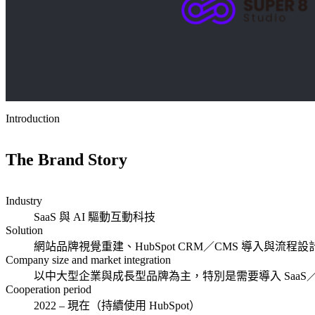
整
應
顧問服務
SEO 與內容行銷服務
合
客
用
HubSpot 證照
行銷自動化服務
行
製
程
產品總覽
銷
化
Marketing Hub
式
Sales Hub
網
導
Service Hub
整
站
入
Content Hub
合
新聞中心
設
Data Hub
與
品
Smart CRM
Introduction
計
串
牌
HubSpot 價格
與
接
經
HubSpot
開
The Brand Story
營
證照
發
與
產
數
從
Industry
品
位
品
SaaS 與 AI 驅動互動科技
HubSpot 全方位管理學院
總
Solution
行
牌
覽
網站品牌視覺重建、HubSpot CRM／CMS 導入與流程
銷
視
Company size and market integration
的
覺
HubSpot
以中大型企業與成長型品牌為主，特別是需要導入 SaaS／A
每
到
全方位
Cooperation period
個
使
智能客
2022 – 現在（持續使用 HubSpot）