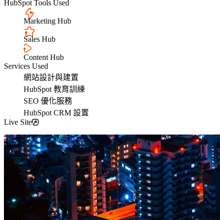
環
用
HubSpot Tools Used
戶管理
節，
者
平台
Bubble Hub｜HubSpot 中文用戶社群
Marketing Hub
幫
體
HubSpot
助
驗，
價格
Sales Hub
HubSpot
企
全
功能查
Content Hub
業
程
Services Used
找
在
客
網站設計與建置
對
製
Sales
HubSpot 教育訓練
的
Hub
打
SEO 優化服務
Marketing
管
造
Hub
HubSpot CRM 設置
道、
符
Content
Live Site
用
Hub
合
對
企
服務項目
的
業
方
需
式，
求
持
的
Service
續
網
Hub
Data
觸
站，
關於我們