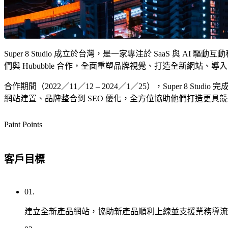
Hub
及
讓
目
每
標
個
受
頁
眾。
面
Super 8 Studio 成立於台灣，是一家專注於 SaaS
都
們與 Hububble 合作，全面重塑品牌視覺、打造全新網站、導入 H
Smart
成功案例
CRM
成
社
合作期間（2022／11／12 – 2024／1／25），Super 8 S
為
群
網站建置、品牌整合到 SEO 優化，全方位協助他們打造更具
品
行
牌
銷
Paint Points
說
More than just Marketing
服
故
務
事、
台灣
客戶目標
引
HubSpot
社
導
鑽石級認
群
/
English
繁體中文
轉
證代理
行
01.
換
商，我們
銷
建立全新產品網站，協助新產品順利上線並支援業務導流
的
提供從諮
的
場
詢、導
核