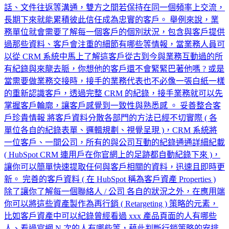
話、文件往返等溝通，雙方之間若保持在同一個頻率上交流，
長期下來就能累積彼此信任成為忠實的客戶。 舉例來說，業
務單位就會需要了解每一個客戶的個別狀況，包含與客戶提供
過那些資料、客戶會注重的細節有哪些等情報，當業務人員可
以從 CRM 系統中馬上了解這客戶從古到今與業務互動過的所
有紀錄與來龍去脈，你想他的客戶還不會緊緊巴著他嗎 ? 或是
當需要做業務交接時，接手的業務代表也不必像一張白紙一樣
的重新認識客戶，透過完整 CRM 的紀錄，接手業務就可以先
掌握客戶輪廓，讓客戶感覺到一致性與熟悉感 。 妥善整合客
戶珍貴情報 將客戶資料分散各部門的方法已經不切實際 ( 各
單位各自的紀錄表單、邏輯規劃、視覺呈現 )，CRM 系統將
一位客戶、一間公司，所有的與公司互動的紀錄通通詳細紀載
( HubSpot CRM 連用戶在你官網上的足跡都自動紀錄下來 )，
讓你可以簡單快速提取任何與客戶相關的資料，迅速且即時更
新。 完善的客戶資料 ( 在 HubSpot 稱為客戶資產 Properties )
除了讓你了解每一個聯絡人 / 公司 各自的狀況之外，在應用端
你可以將這些資產製作為再行銷 ( Retargeting ) 策略的元素，
比如客戶資產中可以紀錄曾經看過 xxx 產品頁面的人有哪些
人、看過官網 N 次的人有哪些等，藉此判斷行銷策略的安排