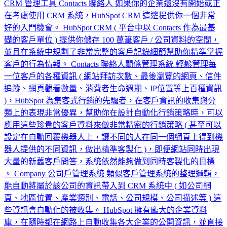
CRM 管理工具 Contacts 聯絡人 如果你的企業還沒有開始或正
在考慮使用 CRM 系統，HubSpot CRM 這邊提供你一個非常
好的入門機會。 HubSpot CRM ( 平台中以 Contacts 作為最基
礎的客戶單位 ) 提供你儲存 100 萬筆客戶 / 公司資料的空間，
並且在系統中規劃了非常完整的客戶記錄細節幫助你精準掌握
客戶的行為情報。 Contacts 聯絡人關係管理系統 輕鬆管理每
一位客戶的各種資訊 ( 網站拜訪次數、最後瀏覽的網頁、信件
追蹤、網頁觀看數量、消費者生命週期、IP位置等上百種資訊
)，HubSpot 為集客式行銷的先驅者，在客戶資訊的收集與分
類上的表現非常優異，幫助你在設計自動化行銷策略時，可以
應用這些珍貴的客戶資料來做非常精密的行銷策略 ( 甚至可以
設定在自動回覆機器人上，讓不同的人在同一個網頁上得到機
器人提供的不同資訊，做出精準客製化 )，即便網站同時出現
大量的新舊客戶問答，系統依然能夠做到同時客製化的目標
。 Company 公司戶管理系統 類似客戶管理系統的整理邏輯，
能自動將屬於該公司的資訊帶入到 CRM 系統中 ( 如公司網
頁、地區位置、產業類別、電話、公司規模、公司描述等 ) 這
些資訊會自動化的被收集。 HubSpot 擁有龐大的企業資料
庫，在隨時都在網路上自動收集各大企業的公開資訊，並直接