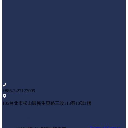
+886-2-27127099
105台北市松山區民生東路三段113巷10號1樓