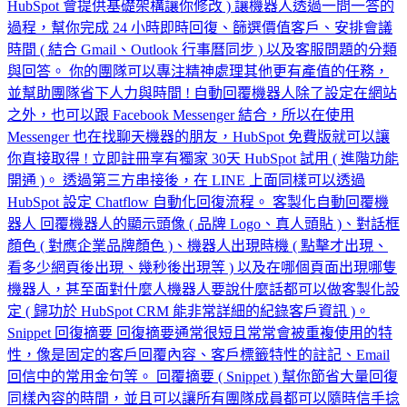
HubSpot 會提供基礎架構讓你修改 ) 讓機器人透過一問一答的
過程，幫你完成 24 小時即時回復、篩選價值客戶、安排會議
時間 ( 結合 Gmail、Outlook 行事曆同步 ) 以及客服問題的分類
與回答。 你的團隊可以專注精神處理其他更有產值的任務，
並幫助團隊省下人力與時間 ! 自動回覆機器人除了設定在網站
之外，也可以跟 Facebook Messenger 結合，所以在使用
Messenger 也在找聊天機器的朋友，HubSpot 免費版就可以讓
你直接取得 ! 立即註冊享有獨家 30天 HubSpot 試用 ( 進階功能
開通 )。 透過第三方串接後，在 LINE 上面同樣可以透過
HubSpot 設定 Chatflow 自動化回復流程。 客製化自動回覆機
器人 回覆機器人的顯示頭像 ( 品牌 Logo、真人頭貼 )、對話框
顏色 ( 對應企業品牌顏色 )、機器人出現時機 ( 點擊才出現、
看多少網頁後出現、幾秒後出現等 ) 以及在哪個頁面出現哪隻
機器人，甚至面對什麼人機器人要說什麼話都可以做客製化設
定 ( 歸功於 HubSpot CRM 能非常詳細的紀錄客戶資訊 )。
Snippet 回復摘要 回復摘要通常很短且常常會被重複使用的特
性，像是固定的客戶回覆內容、客戶標籤特性的註記、Email
回信中的常用金句等。 回覆摘要 ( Snippet ) 幫你節省大量回復
同樣內容的時間，並且可以讓所有團隊成員都可以隨時信手捻