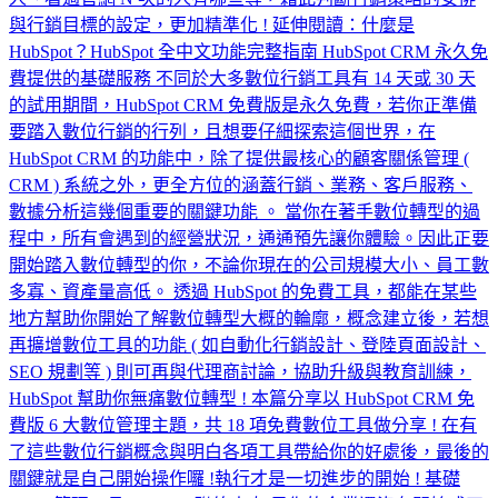
與行銷目標的設定，更加精準化 ! 延伸閱讀：什麼是
HubSpot？HubSpot 全中文功能完整指南 HubSpot CRM 永久免
費提供的基礎服務 不同於大多數位行銷工具有 14 天或 30 天
的試用期間，HubSpot CRM 免費版是永久免費，若你正準備
要踏入數位行銷的行列，且想要仔細探索這個世界，在
HubSpot CRM 的功能中，除了提供最核心的顧客關係管理 (
CRM ) 系統之外，更全方位的涵蓋行銷、業務、客戶服務、
數據分析這幾個重要的關鍵功能 。 當你在著手數位轉型的過
程中，所有會遇到的經營狀況，通通預先讓你體驗。因此正要
開始踏入數位轉型的你，不論你現在的公司規模大小、員工數
多寡、資產量高低。 透過 HubSpot 的免費工具，都能在某些
地方幫助你開始了解數位轉型大概的輪廓，概念建立後，若想
再擴增數位工具的功能 ( 如自動化行銷設計、登陸頁面設計、
SEO 規劃等 ) 則可再與代理商討論，協助升級與教育訓練，
HubSpot 幫助你無痛數位轉型 ! 本篇分享以 HubSpot CRM 免
費版 6 大數位管理主題，共 18 項免費數位工具做分享 ! 在有
了這些數位行銷概念與明白各項工具帶給你的好處後，最後的
關鍵就是自己開始操作囉 !執行才是一切進步的開始 ! 基礎