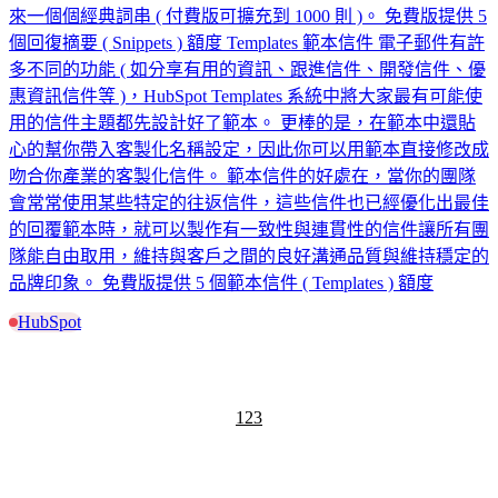
來一個個經典詞串 ( 付費版可擴充到 1000 則 )。 免費版提供 5
個回復摘要 ( Snippets ) 額度 Templates 範本信件 電子郵件有許
多不同的功能 ( 如分享有用的資訊、跟進信件、開發信件、優
惠資訊信件等 )，HubSpot Templates 系統中將大家最有可能使
用的信件主題都先設計好了範本。 更棒的是，在範本中還貼
心的幫你帶入客製化名稱設定，因此你可以用範本直接修改成
吻合你產業的客製化信件。 範本信件的好處在，當你的團隊
會常常使用某些特定的往返信件，這些信件也已經優化出最佳
的回覆範本時，就可以製作有一致性與連貫性的信件讓所有團
隊能自由取用，維持與客戶之間的良好溝通品質與維持穩定的
品牌印象。 免費版提供 5 個範本信件 ( Templates ) 額度
HubSpot
1
2
3