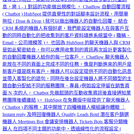
息，將 1 - 1 對話的功能做出規模化 。 Chatflow 自動回覆流程
( Chatbot ) HubSpot 提供直覺性的對話腳本設計流程，用簡單
拖拉 ( Drag & Drop ) 就可以做出機器人的自動化回覆。 結合
CRM 系統的機器人有個好處，我們能設定機器人在與客戶互
動的同時自動化的把收集到的客戶資料填進系統當中 ( 職稱、
Email、公司規模等 )。 也因為 HubSpot 的聊天機器人與 CRM
是如此緊密結合，你可以應用收集到的資訊再次設計更客製化
的自動回覆機器人給你的每一位客戶 。 Chatflow 聊天機器人
能放在不同的頁面上完成不同的任務，像是判斷進來的用戶是
新客戶還是既有客戶，機器人可以設定提供不同的自動化訊息
並帶入客製化的語句，同時在後台設定機器人將不同類型的主
題自動分配給不同的服務團隊、專員 (例如設定停留在銷售頁
面 N 次的人， Chatbot 先做起頭的互動收集資訊後直接通知業
務團隊後續連結 )。 HubSpot 在免費版中就提供了聊天機器人
( Chatbot ) 的服務，其中開放了四種機器人模組讓你體驗 ：
Instant reply 及時回復機器人 Qualify Leads Botd 潛在客戶篩選
機器人 Meetings Bot 會議安排機器人 Tickets Bots 客服分類機
器人 在四項不同主題的功能中，透過線性化的流程設定 (