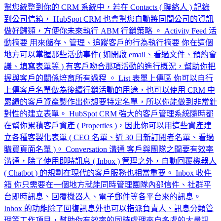
幫您統整到你的 CRM 系統中，若在 Contacts ( 聯絡人 ) 記錄
到公司信箱， HubSpot CRM 也會幫您自動將同間公司的資訊
做好歸類，方便你未來執行 ABM 行銷策略 。 Activity Feed 活
動摘要 用來儲存、管理、追蹤客戶的行為執行摘要 你在這個
地方可以掌握那些活動事件( 如開啟 email、看過文件、預約會
議、填寫表單等 ) 有客戶吻合那項活動的進行概況，幫助你把
握與客戶的關係培育所有過程 。 List 表單上傳區 你可以自行
上傳客戶名單做為後續行銷活動的用途，也可以使用 CRM 中
累績的客戶資產製作出你想要特定名單，所以你能做到非常針
對性的建立表單。 HubSpot CRM 強大的客戶管理系統隨時都
在幫你累積客戶資產 ( Properties )，因此你可以用這些資產建
立各種客製化表單 ( CEO 名單、近 30 日新訂閱者名單、看過
購買頁面名單 )。 Conversation 溝通 客戶與團隊之間要有效率
溝通，除了使用即時訊息 ( Inbox ) 管理之外，自動回覆機器人
( Chatbot ) 的規劃在現代的客戶服務也相當重要。 Inbox 收件
箱 你只需要在一個地方就能同時管理團隊內部信件、社群平
台即時訊息、回覆機器人、電子郵件等各平台來的訊息。
Inbox 的功能除了回復訊息外也可以指派負責人、訊息分類管
理等工作項目，幫助你有效率的同時處理來自多處的大量訊