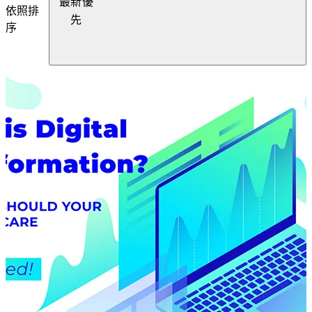
最新優
依照排
先
序