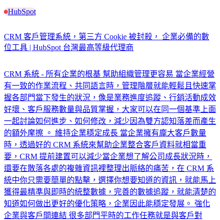
HubSpot
CRM 客戶管理系統，第三方 Cookie 被封殺， 企業必備的數
位工具 | HubSpot 台灣最高等級代理商
CRM 系統 - 所有企業的根基 幫助組織管理更容易 當企業經營
有一致的作業流程、共同語言時，管理階層就能輕鬆且快速掌
握各部門當下發生的狀況，像是業務進度追蹤、行銷活動成效
好壞、客戶服務數量與品質掌握，大家可以在同一個基準上面
一起討論如何進步、如何修改，減少因為雙方認知落差而產生
的額外摩擦 。 維持企業穩定成長 當企業擁有龐大客戶數量
時，透過好的 CRM 系統來幫助企業整合客戶資料就相當重
要，CRM 提前建置可以減少當企業想了解公司成長狀況時，
還要在散落各處的複雜資訊裡整理出脈絡的痛苦，在 CRM 系
統中你只需要簡單的點擊，選擇你想要知道的資訊，就能馬上
獲得最精準與即時的統整數據，完善的數據追蹤，就能清楚的
知道如何做出更好的優化策略，企業因此能穩定發展。 強化
企業與客戶間連結 很多部門平時的工作任務就是與客戶對