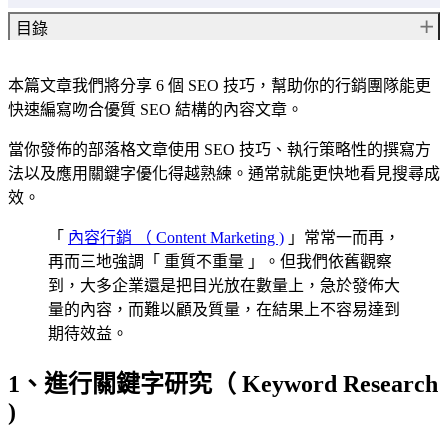
目錄
1、進行關鍵字研究（ Keyword Research )
本篇文章我們將分享 6 個 SEO 技巧，幫助你的行銷團隊能更
2、規劃內容發佈行事曆
快速編寫吻合優質 SEO 結構的內容文章。
規劃行事曆發佈做法：
3、列出內容大綱
當你發佈的部落格文章使用 SEO 技巧、執行策略性的撰寫方
4、撰寫草稿
法以及應用關鍵字優化得越熟練。通常就能更快地看見搜尋成
5、等待校稿
效。
6、列出 SEO 清單進行優化
「
內容行銷 （ Content Marketing )
完成 SEO 優化的基本項目：
」常常一而再，
何時需要外包 SEO 寫作?
再而三地強調「 重質不重量 」。但我們依舊觀察
結語
到，大多企業還是把目光放在數量上，急於發佈大
量的內容，而難以顧及質量，在結果上不容易達到
你可能會喜歡這幾篇文章
Related article
期待效益。
1、進行關鍵字研究（ Keyword Research
)