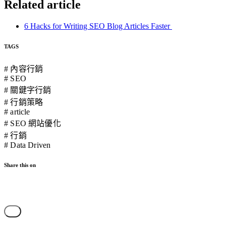
Related article
6 Hacks for Writing SEO Blog Articles Faster
TAGS
# 內容行銷
# SEO
# 關鍵字行銷
# 行銷策略
# article
# SEO 網站優化
# 行銷
# Data Driven
Share this on