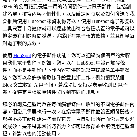
68％ 的公司花費長達一周的時間製作一封電子郵件，包括創
建名單，撰寫內容，個性化，以及確定何時以及如何發送？我
會推薦使用
HubSpot
來幫助你寄送，使用
Hubspot
電子報發送
工具只要十分鐘你就可以經鬆做出符合各種裝置的電子報可以
排定最有利的時間發送，追蹤所有電子報的數據，並且衡量每
封電子報的成效。
使用
HubSpot
的電子郵件功能，您可以通過幾個簡單的步驟
自動化電子郵件。例如，您可以在 HubSpot 中設置觸發條
件，而不是手動從已下載內容提供的記錄中提取名單手動發
送。您可以為許多觸發條件設置此類工作，例如瀏覽某個
Blog 文章收到 A 電子報，若成功提交特定表單收到 B 電子
報，從特定目標網頁條件發收到不同的訊息。
您必須創建這些用戶在每個觸發條件中收到的不同電子郵件內
容，但您只需要執行一次。在編寫電子郵件並設置觸發器後，
您將不必重新創建這些流程它會一直自動化執行而你只需要追
蹤成效。是不是非常省時省力？您可以保存並重複使用這些流
程，針對以後的活動使用。