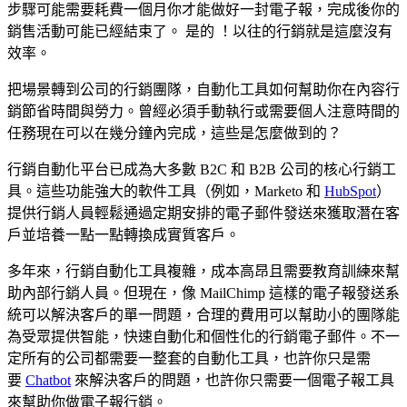
步驟可能需要耗費一個月你才能做好一封電子報，完成後你的
銷售活動可能已經結束了。 是的 ！以往的行銷就是這麼沒有
效率。
把場景轉到公司的行銷團隊，自動化工具如何幫助你在內容行
銷節省時間與勞力。曾經必須手動執行或需要個人注意時間的
任務現在可以在幾分鐘內完成，這些是怎麼做到的？
行銷自動化平台已成為大多數 B2C 和 B2B 公司的核心行銷工
具。這些功能強大的軟件工具（例如，Marketo 和
HubSpot
）
提供行銷人員輕鬆通過定期安排的電子郵件發送來獲取潛在客
戶並培養一點一點轉換成實質客戶。
多年來，行銷自動化工具複雜，成本高昂且需要教育訓練來幫
助內部行銷人員。但現在，像
MailChimp
這樣的電子報發送系
統可以解決客戶的單一問題，合理的費用可以幫助小的團隊能
為受眾提供智能，快速自動化和個性化的行銷電子郵件。不一
定所有的公司都需要一整套的自動化工具，也許你只是需
要
Chatbot
來解決客戶的問題，也許你只需要一個電子報工具
來幫助你做電子報行銷。