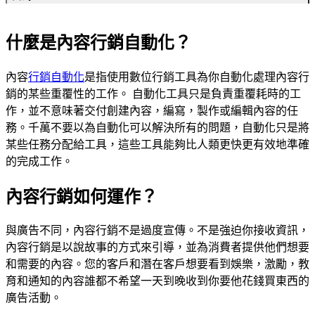
什麼是內容行銷自動化？
什麼是內容行銷自動化？
內容行銷如何運作？
內容行銷的有效性毫無疑問
2024 年內容行銷團隊應該怎麼做到自動化
內容
行銷自動化
是指使用數位行銷工具為你自動化處理內容行
把行銷自動化與內容行銷兩者結合在一起。
銷的某些重覆性的工作。 自動化工具只是負責重覆耗時的工
自動化工具如何優化內容行銷 ?
作，並不意味著交付創建內容，編寫，製作或編輯內容的任
文章校對
務。千萬不要以為自動化可以解決所有的問題，自動化只是將
找到內容行銷點子
某些任務分配給工具，這些工具能夠比人類更快更有效地準確
內容推廣
的完成工作。
分享內容
電子郵件行銷
內容行銷如何運作？
關鍵字與內容行銷密不可分
追蹤報告
與廣告不同，內容行銷不是過度宣傳。不是強迫你接收資訊，
行銷自動化現況
內容行銷是以說故事的方式來引導，並為消費者提供他們想要
和需要的內容。您的客戶和潛在客戶想要看到娛樂，激勵，教
育和通知的內容誰都不希望一天到晚收到你要他花錢買東西的
廣告活動。