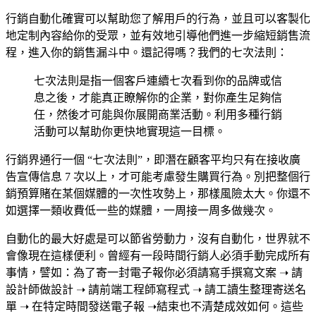
行銷自動化確實可以幫助您了解用戶的行為，並且可以客製化
地定制內容給你的受眾，並有效地引導他們進一步縮短銷售流
程，進入你的銷售漏斗中。還記得嗎？我們的七次法則：
七次法則是指一個客戶連續七次看到你的品牌或信
息之後，才能真正瞭解你的企業，對你產生足夠信
任，然後才可能與你展開商業活動。利用多種行銷
活動可以幫助你更快地實現這一目標。
行銷界通行一個 “七次法則”，即潛在顧客平均只有在接收廣
告宣傳信息 7 次以上，才可能考慮發生購買行為。別把整個行
銷預算賭在某個媒體的一次性攻勢上，那樣風險太大。你還不
如選擇一類收費低一些的媒體，一周接一周多做幾次。
自動化的最大好處是可以節省勞動力，沒有自動化，世界就不
會像現在這樣便利。曾經有一段時間行銷人必須手動完成所有
事情，譬如：為了寄一封電子報你必須請寫手撰寫文案 ➝ 請
設計師做設計 ➝ 請前端工程師寫程式 ➝ 請工讀生整理寄送名
單 ➝ 在特定時間發送電子報 ➝結束也不清楚成效如何。這些