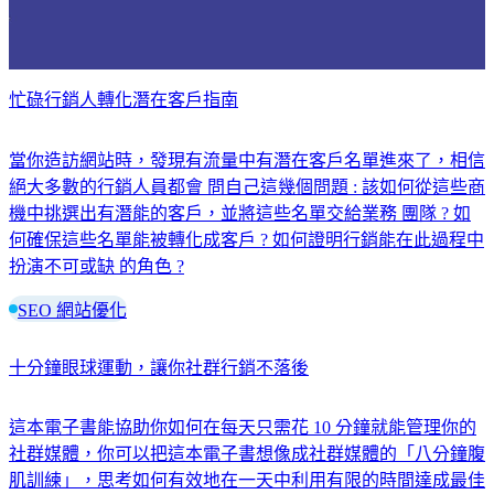
忙碌行銷人轉化潛在客戶指南
當你造訪網站時，發現有流量中有潛在客戶名單進來了，相信
絕大多數的行銷人員都會 問自己這幾個問題 : 該如何從這些商
機中挑選出有潛能的客戶，並將這些名單交給業務 團隊 ? 如
何確保這些名單能被轉化成客戶 ? 如何證明行銷能在此過程中
扮演不可或缺 的角色 ?
SEO 網站優化
十分鐘眼球運動，讓你社群行銷不落後
這本電子書能協助你如何在每天只需花 10 分鐘就能管理你的
社群媒體，你可以把這本電子書想像成社群媒體的「八分鐘腹
肌訓練」，思考如何有效地在一天中利用有限的時間達成最佳