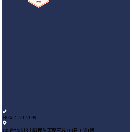
+886-2-27127099
105台北市松山區民生東路三段113巷10號1樓