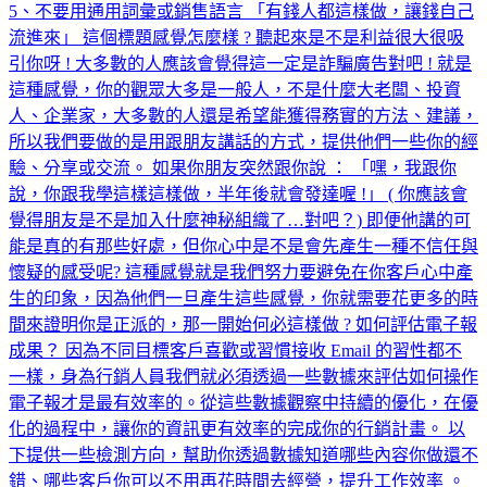
5、不要用通用詞彙或銷售語言 「有錢人都這樣做，讓錢自己
流進來」 這個標題感覺怎麼樣 ? 聽起來是不是利益很大很吸
引你呀 ! 大多數的人應該會覺得這一定是詐騙廣告對吧 ! 就是
這種感覺，你的觀眾大多是一般人，不是什麼大老闆、投資
人、企業家，大多數的人還是希望能獲得務實的方法、建議，
所以我們要做的是用跟朋友講話的方式，提供他們一些你的經
驗、分享或交流。 如果你朋友突然跟你說 ： 「嘿，我跟你
說，你跟我學這樣這樣做，半年後就會發達喔 !」 ( 你應該會
覺得朋友是不是加入什麼神秘組織了…對吧？) 即便他講的可
能是真的有那些好處，但你心中是不是會先產生一種不信任與
懷疑的感受呢? 這種感覺就是我們努力要避免在你客戶心中產
生的印象，因為他們一旦產生這些感覺，你就需要花更多的時
間來證明你是正派的，那一開始何必這樣做 ? 如何評估電子報
成果？ 因為不同目標客戶喜歡或習慣接收 Email 的習性都不
一樣，身為行銷人員我們就必須透過一些數據來評估如何操作
電子報才是最有效率的。從這些數據觀察中持續的優化，在優
化的過程中，讓你的資訊更有效率的完成你的行銷計畫。 以
下提供一些檢測方向，幫助你透過數據知道哪些內容你做還不
錯、哪些客戶你可以不用再花時間去經營，提升工作效率 。