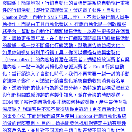
沒關係！簡單地說，行銷自動化的目標是讓系統自動執行重複
性的行銷活動（即社交媒體發文，發送電子郵件，自動化
Chatbot 對話，自動化 SMS 訊息…等），不需要靠行銷人員手
動操作，而是由工具自動化發送。 行銷自動化是一個軟體服
務平台，幫助你自動化行銷和銷售活動，以產生更多潛在消費
者，轉換更多筆訂單，在自動化行銷時同時準確記錄銷售活動
的數據，進一步不斷優化行銷活動，幫助廣告效益極大化。
如果你知道如何利用行銷工具，你可以通過有效與客製化
（Personalized）的內容培養潛在消費者，通過投放消費者有興
趣內容，一點一滴將其轉化為忠誠消費者。 Email 行銷自動
化：當行銷進入了自動化時代，我們不再需要一封一封的手動
寄送電子郵件，可透過行銷自動化系統自動收集消費者名單
後，透過他們的使用行為將受眾分類，為特定的目標受眾建立
與他們相關或感興趣的客製化訊息，並在合適的時間發送。
EDM 電子報行銷自動化要才能如何極致發揮，產生最佳互動
溫度呢？ 想讓客戶不知不覺得與你更靠近 ! 更多自動化行銷
的重要心法 下面是我們幫客戶使用 HubSpot 行銷自動化系統
所做的實際案例。 目的：透過開發信找到對特定主題有興趣
的客戶名單，並針對不同興趣主題自動寄發不同的自動化信