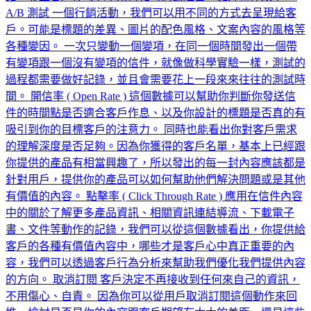
A/B 測試 一個行銷活動，我們可以用不同的方式去呈現給客
戶。可能是標題的差異、圖片的配色風格、文案內容的風格等
各種變因。 一次只變動一個變項，在同一個時間發出一個帶
有變項跟一個沒有變項的信件，就像做科學實驗一樣，測試的
過程都需要做好記錄，並且會需要花上一段來來往往的測試時
間。 開信率 ( Open Rate ) 這個數據可以幫助你判斷你發送信
件的時間點是否適合客戶作息、以及你設計的標題是否真的有
吸引到你的目標客戶的注意力。 同時也能看出你對客戶需求
的理解深度是否足夠。因為你獲得的客戶名單，基本上已經跟
你提供的產品有相當興趣了，所以發出的每一封內容應該都是
針對用戶，提供你的產品可以如何幫助他們解決問題或是其他
有價值的內容。 點擊率 ( Click Through Rate ) 應用在信件內容
中的關於了解更多產品資訊、相關資訊連結導流、下載電子
書、文件等動作的記錄，我們可以從這個數據看出，你提供給
客戶的各種有價值內容中，哪些才是客戶心中真正重要的內
容，我們可以透過客戶行為分析來幫助我們優化我們提供內容
的方向。 取消訂閱 客戶決定不再接收到任何來自己的資訊，
不用傷心、自責。 因為你可以從用戶取消訂閱這個動作來回