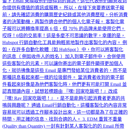
留下 Email 來換取他們想得到的資訊，這也代表他們願意收到
你提供有價值的資訊或服務。 所以，在接下來要寄送電子報
前，請先確認消費的購買歷史紀錄或其他消費歷程，分析消費
者的決策動機，再製作適合他們的個人化電子報。 客製化電
子報可以將轉換率提高 6 倍，但 70％ 的品牌未能使用它們。
哎呀！6倍的交易率！這是多麼不可思議的數字。幸運的是，
Hubspot 行銷自動化工具能夠輕易地製作出客製化的內容。 例
如，在許多自動化軟體（如 HubSpot ）中，你可以將客製化
的訊息（ 例如收件人的姓名 ）加入到電子郵件中，合併使用
這些客製化的元素，可以讓你寄出的電子郵件顯得更加個人
化，就彷彿像是這些 Email 是專門發給某位消費者的，而不是
那種訊息看起來都一樣的垃圾郵件。 當消費者收到的電子郵
件看起來好像是為他們客製化時，他們更有可能打開 Email 並
認真閱讀內容，試想若標題由 『嘿! 回家吃飯吧！』改成
『嘿! Ray 回家吃飯吧！』，是不是能夠引起消費者更高的共
鳴與興趣呢？ 通過 Email行銷自動化，這種客製化的內容非常
容易就可以透過工作腳本設計出來，這一切都是為了在正確的
時間、用正確的信息、找到合適的人。 3. EDM 重質不重量
(Quality than Quantity) 一封有針對某人客製化的的 Email 所帶