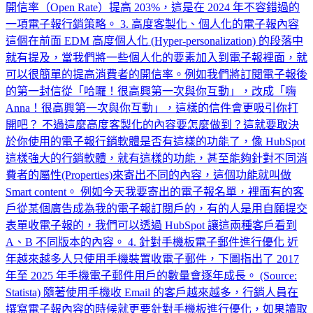
開信率（Open Rate）提高 203%，這是在 2024 年不容錯過的
一項電子報行銷策略。 3. 高度客製化、個人化的電子報內容
這個在前面 EDM 高度個人化 (Hyper-personalization) 的段落中
就有提及，當我們將一些個人化的要素加入到電子報裡面，就
可以很簡單的提高消費者的開信率。例如我們將訂閱電子報後
的第一封信從「哈囉！很高興第一次與你互動」，改成「嗨
Anna！很高興第一次與你互動」，這樣的信件會更吸引你打
開吧？ 不過這麼高度客製化的內容要怎麼做到？這就要取決
於你使用的電子報行銷軟體是否有這樣的功能了，像 HubSpot
這樣強大的行銷軟體，就有這樣的功能，甚至能夠針對不同消
費者的屬性(Properties)來寄出不同的內容，這個功能就叫做
Smart content。 例如今天我要寄出的電子報名單，裡面有的客
戶從某個廣告成為我的電子報訂閱戶的，有的人是用自願提交
表單收電子報的，我們可以透過 HubSpot 讓這兩種客戶看到
A、B 不同版本的內容。 4. 針對手機板電子郵件進行優化 近
年越來越多人只使用手機裝置收電子郵件，下圖指出了 2017
年至 2025 年手機電子郵件用戶的數量會逐年成長。 (Source:
Statista) 隨著使用手機收 Email 的客戶越來越多，行銷人員在
撰寫電子報內容的時候就更要針對手機板進行優化，如果讀取