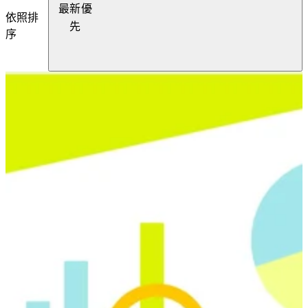
最新優
依照排
先
序