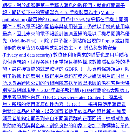
期待，對於想獲得第一手藝人消息的歌迷們，就會訂閱電子
報，期待接下來的資訊曝光。 5. 手機裝置為主 (Mobile
optimization) 數百億的 Gmail 用戶中 75% 幾乎都在手機上閱讀
郵件，所以電子報的開信率與使用裝置，仍然以手機的使用率
最高，因此未來的電子報設計無庸置疑的是以手機易閱讀為優
先（Mobile-First），除了電子報，網站所出現的 Popup 或訂閱
服務的表單皆須以響應式設計為主。 6. 隱私與數據安全
(Privacy and data security) 數位便利所帶來的隱憂也是用戶隱私
與個資問題，世界各國也更重視且積極採取數據隱私保護的措
施，最直接實施的就是歐盟的 GDPR（一般資料保護規範）限
制了數據上的應用，取得用戶資料前務必要確認用戶的同意，
所以身為跨國公司的行銷團隊寄送至歐盟地區的潛在客戶需特
別留意相關規範。 2024年電子報行銷 (EDM行銷)的5大趨勢 1.
使用者原創性內容（UGC, User Generated Content） 簡單來
說，所謂的使用者原創性內容（UGC），指得是使用消費者
對特定產品的評論、以及消費者使用該產品的照片等。 如果
消費者能夠定期看到來自不同消費群的正面回饋，這樣就能夠
幫助你的品牌與企業，創造良好的印象，增加了你轉換訂單的