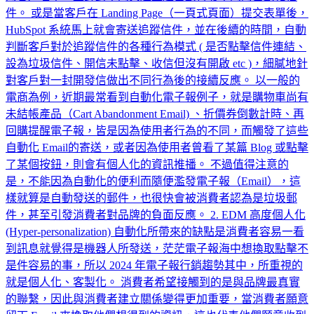
件。 或是當客戶在 Landing Page（一頁式頁面）提交表單後，
HubSpot 系統馬上就會寄送追蹤信件，並在後續的時間，自動
判斷客戶對於追蹤信件的各種行為模式 ( 是否點擊信件連結、
設為垃圾信件、開信未點擊、收信但沒有開啟 etc )，細膩地針
對客戶對一封開發信做出不同行為後的接續反應。 以一般的
電商為例，近期最常看到自動化電子報例子，就是購物車尚有
未結帳產品（Cart Abandonment Email) 、折價券倒數計時、再
回購提醒電子報，皆是因為使用者行為的不同，而觸發了這些
自動化 Email的寄送，或者因為使用者曾看了某篇 Blog 或點擊
了某個按鈕，則會有個人化的資訊推播。 不過值得注意的
是，不能因為自動化的便利而隨便濫發電子報（Email），這
樣就算是自動發送的郵件，也很快會被消費者認為是垃圾郵
件，甚至引發消費者對品牌的負面反應。 2. EDM 高度個人化
(Hyper-personalization) 自動化所帶來的缺點是消費者容易一看
到訊息就覺得是機器人所發送，茫茫電子報海中想換取點擊不
是件容易的事，所以 2024 年電子報行銷趨勢其中，所重視的
就是個人化、客製化。 消費者希望接觸到的是與品牌最真實
的聯繫，因此與消費者建立關係變得更加重要，當消費者願意