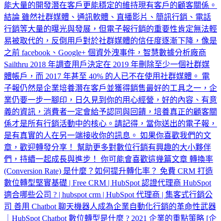
能大量的開發潛在客戶更能穩定的維持現有客戶的顧客關係。
結論 雖然社群媒體、通訊軟體、直播影片、簡訊行銷、電話
行銷等大量的曝光與發展，但電子報行銷的重要性肯定無法輕
易被取代的，反倒用戶對於社群媒體的信任度逐漸下降，像是
之前 facebook、Google+ 個資外洩事件，智慧數據分析廠商
Sailthru 2018 年調查用戶決定在 2019 年刪除至少一個社群媒
體帳戶，而 2017 年甚至 40% 的人已不在使用社群媒體。 電
子報仍然是企業培養潛在客戶並獲得銷售最好的工具之一，企
業仍要一步一腳印，日久見到你的用心經營，好的內容、有意
義的資訊，消費者一定會給予認同與回饋，培養真正的顧客關
係才是所有行銷活動中的核心。請記得，當你送出的電子報，
是有真實的人在另一端接收你的訊息。 如果你喜歡我們的文
章，歡迎轉發分享！ 幫助更多對數位行銷有興趣的大小夥伴
們，持續一起成長與進步！ 你可能會喜歡這幾篇文章 轉換率
(Conversion Rate) 是什麼？如何提升轉化率？ 免費 CRM 打造
數位轉型堅實基礎 | Free CRM | HubSpot 認證代理商 HubSpot
適合哪些公司 ? | hubspot crm | HubSpot 代理商 | 集客式行銷公
司 善用 Chatbot 聊天機器人成為企業自動化行銷的革命性武器
｜HubSpot Chatbot 數位轉型是什麼 ? 2021 企業的重點策略 [企