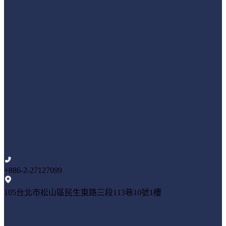
+886-2-27127099
105台北市松山區民生東路三段113巷10號1樓