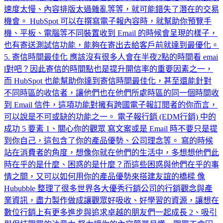
速度太慢、內容排版太過雜亂等等，就可能錯失了潛在的交易
機會。 HubSpot 可以在撰寫電子報內容時，就幫助你預覽手
機、平板、電腦等不同裝置收到 Email 的時候會呈現的樣子，
也有寄送測試信功能，能夠在寄出去給客戶前就達到最優化。
5. 寄信時間最佳化 應該沒有很多人會在半夜2點的時間看 emai
l對吧？因此寄信的時間點也是提升開信率的重要因素之一，
而 HubSpot 也能幫助你達到寄信時間最佳化，甚至還能針對
不同時區的收信者，讓他們也在他們所處時區的同一個時間收
到 Email 信件，這項功能對擁有跨國電子報訂閱者的你而言，
可以說是不可或缺的功能之一。 電子報行銷 (EDM行銷) 中的
成功 5 要素 1、關心你的觀眾 寫文案或是 Email 時不要只是提
到你自己，這包含了你的產品優勢、公司理念等。 寫的時候
站在消費者的角度，想像你就在他們的生活中，多想想他們此
時在乎的是什麼、困惑的是什麼？而這些困惑與他們在乎的事
情之間，又可以如何用你的產品優勢來搭建友誼的橋樑 像
Hububble 整理了很多世界各大優秀行銷公司的行銷觀念與產
業資訊，盡力製作做成讓觀眾好吸收、好學習的資源，讓想在
數位行銷上有更多進步與追求卓越的朋友們一起成長 2、吸引