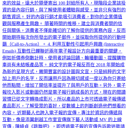
來的效益，遠大於隨便寄出 100 封給所有人，現階段企業該投
資的是內容行銷，與了解使用者體驗與感受，並非只有強烈的
銷售資訊。 好的內容行銷才能吸引消費者，對你的企業價值
觀與服務產生興趣。 隨著時間的推移，建立與消費者間的信
任與關係，消費者不僅能確切的了解你提供的業務內容，反而
開始期待每次你所發出的電子郵件，並採取你所提供的行動呼
籲（Call-to-Action）。 4. 利用互動性引起用戶興趣 (Interactive
Emails) 互動性已蟬聯近兩年電子報設計方向最重要的關鍵，
例如折價券倒數計時、使用者評論回饋、輪播動圖、提醒購物
車尚有未結帳產品等。 純文字的電子報反而在 2018 年開始成
為新的呈現方式，撇開豐富的設計圖與文宣，只是純粹的文字
加上用戶的名字，反而讓用戶因為親切感或一度以為你只寄給
他而點閱，增加了開信率並提升了與用戶的互動。另外，電子
報坎入影片或動圖仍然是電子報行銷成長的方式，現在的閱讀
習慣已從文字轉換成影片，所以產品的上市可透過電子報傳遞
產品影片，了解受眾的喜好，從數據上的判斷創造他們想看的
內容。 近期藝人也跨入電子報的宣傳，專注於資訊的傳遞與
互動，像是添翼創越工作室宣傳旗下藝人活動或 MV 的上線
宣傳 - 陳綺貞《跳舞吧》，即透過電子報的宣傳告訴歌迷敬請