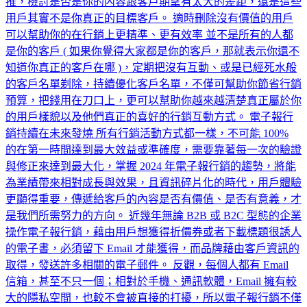
推，檢討是否是你的內容跟客戶期望有太大的差距，還是這些
用戶其實不是你真正的目標客戶。 適時刪除沒有價值的用戶
可以幫助你的在行銷上更精準、更有效率 並不是所有的人都
是你的客戶 ( 如果你覺得大家都是你的客戶，那就表示你還不
知道你真正的客戶在哪 )，定期把沒有互動、或是已經死水般
的客戶名單剃除，持續優化客戶名單，不僅可幫助你節省行銷
預算，把錢用在刀口上，更可以幫助你越來越清楚真正屬於你
的用戶樣貌以及他們真正的喜好的行銷互動方式。 電子報行
銷持續在未來發燒 所有行銷活動方式都一樣，不可能 100%
的在第一時間達到最大效益或準確度，需要靠著每一次的驗證
與修正來達到最大化，掌握 2024 年電子報行銷的趨勢，將能
為業績帶來相對成長與效果，且資訊碎片化的時代，用戶體驗
更顯得重要，傳遞給客戶的內容是否有價值、是否有意義，才
是我們所需努力的方向。 近幾年無論 B2B 或 B2C 型態的企業
操作電子報行銷，藉由用戶想獲得折價券或者下載標題很誘人
的電子書，必須留下 Email 才能獲得，而品牌藉由客戶資訊的
取得，發送許多相關的電子郵件。 反觀，每個人都有 Email
信箱，甚至不只一個；相對於手機、通訊軟體，Email 擁有較
大的隱私空間，也較不會被直接的打擾，所以電子報行銷不僅