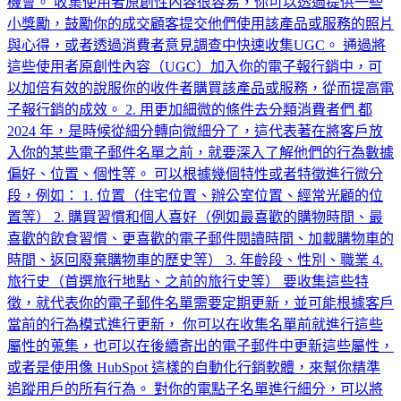
機會。 收集使用者原創性內容很容易，你可以透過提供一些
小獎勵，鼓勵你的成交顧客提交他們使用該產品或服務的照片
與心得，或者透過消費者意見調查中快速收集UGC。 通過將
這些使用者原創性內容（UGC）加入你的電子報行銷中，可
以加倍有效的說服你的收件者購買該產品或服務，從而提高電
子報行銷的成效。 2. 用更加細微的條件去分類消費者們 都
2024 年，是時候從細分轉向微細分了，這代表著在將客戶放
入你的某些電子郵件名單之前，就要深入了解他們的行為數據
偏好、位置、個性等。 可以根據幾個特性或者特徵進行微分
段，例如： 1. 位置（住宅位置、辦公室位置、經常光顧的位
置等） 2. 購買習慣和個人喜好（例如最喜歡的購物時間、最
喜歡的飲食習慣、更喜歡的電子郵件閱讀時間、加載購物車的
時間、返回廢棄購物車的歷史等） 3. 年齡段、性別、職業 4.
旅行史（首選旅行地點、之前的旅行史等） 要收集這些特
徵，就代表你的電子郵件名單需要定期更新，並可能根據客戶
當前的行為模式進行更新， 你可以在收集名單前就進行這些
屬性的蒐集，也可以在後續寄出的電子郵件中更新這些屬性，
或者是使用像 HubSpot 這樣的自動化行銷軟體，來幫你精準
追蹤用戶的所有行為。 對你的電點子名單進行細分，可以將