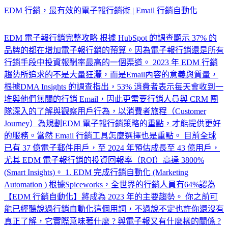
EDM 行銷，最有效的電子報行銷術 | Email 行銷自動化
EDM 電子報行銷完整攻略 根據 HubSpot 的調查顯示 37% 的
品牌的都在增加電子報行銷的預算。因為電子報行銷還是所有
行銷手段中投資報酬率最高的一個渠道。 2023 年 EDM 行銷
趨勢所追求的不是大量狂灑，而是Email內容的意義與質量，
根據DMA Insights 的調查指出，53% 消費者表示每天會收到一
堆與他們無關的行銷 Email，因此更需要行銷人員與 CRM 團
隊深入的了解與觀察用戶行為，以消費者旅程（Customer
Journey）為規劃EDM 電子報行銷策略的重點，才能提供更好
的服務。當然 Email 行銷工具怎麼選擇也是重點。 目前全球
已有 37 億電子郵件用戶，至 2024 年預估成長至 43 億用戶，
尤其 EDM 電子報行銷的投資回報率（ROI）高達 3800%
(Smart Insights)。 1. EDM 完成行銷自動化 (Marketing
Automation ) 根據Spiceworks，全世界的行銷人員有64%認為
【EDM 行銷自動化】將成為 2023 年的主要趨勢。 你之前可
能已經聽說過行銷自動化這個用詞，不過說不定也許你還沒有
真正了解，它實際意味著什麼 ? 與電子報又有什麼樣的關係 ?