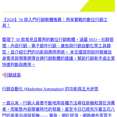
【2026】50 款入門行銷軟體推薦：用來實戰的數位行銷工
具！
整理了 50 款常見且實用的數位行銷軟體，涵蓋 SEO、社群管
理、內容行銷、電子郵件行銷、廣告與行銷自動化等工具類
型，並介紹它們的功能與適用用途。 本文還提供如何根據自
身需求與預算選擇合適行銷軟體的建議，幫助行銷新手或企業
快速判斷與應用。
行銷成長
行銷自動化 (Marketing Automation) 的功能與五大迷思
一直以來，行銷人員便不斷地用各種方法尋找商機和潛在消費
者，而販售內容隨著時代的發展，直至今日已經充斥著五花八
門的商業品項與契機—— 電商、網紅經濟、網路廣告等等不