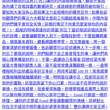
與保持觀眾的注意力 努力讓你的內容簡單易懂，觀眾不會因
為你講了非常詳盡的數據研究，或是綿密的標題而被你吸引，
要知到大家沒有心思與專注力去咀嚼你的曠世巨作 ! 如果告訴
你觀眾們的專注力大概是文章前三句跟結尾後兩句，中間內容
的他們幾乎會完全失憶 ! 這樣的情況下你會怎麼安排你的內容
呢 ? 3、結尾的時候表達你的意圖 別忘了當初發送這個訊息時
你的目標，是要讓觀眾進入到下一個階段對吧 ! 不管是購買產
品、填寫基本資料、觀看網路教學等。 在文章最後，用一個
簡單清楚的視覺圖像，告訴觀眾可以從這邊進入下一步唷 ! 也
別忘了要提前說明，他們點選下去之後會發生的事，讓他們有
個心理準備是好的! 4、不要一直講自己多厲害 回想在菜市場
或是大賣場的銷售人員，是不是常常像演獨腳戲一樣，一直劈
哩啪啦列出他產品多好又多好，用完考試都 100 分！常常感覺
就像被機關槍連續掃射一樣，明明是在講中文，但卻完全抓不
到他的重點 ! 這是因為當下你心已累，所以並不在意他所說的
事情，你沒有感覺，就會覺得無趣，即便那個產品實際上真的
可以幫你解決問題，你的心房早已關上。 Email 行銷是一樣的
道理。 讓你的文章或 Email 更能啟動觀眾的情緒，這絕對比
你在文中或信中條列產品好處更有價值！ 雙向溝通才是王道 !